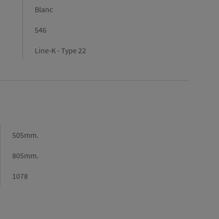
Blanc
546
Line-K - Type 22
Longueur
505mm.
(mm)
Largeur
805mm.
(mm)
Puissance
1078
(en
W)