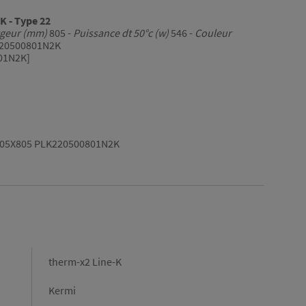
K - Type 22
geur (mm)
805 -
Puissance dt 50°c (w)
546 -
Couleur
20500801N2K
01N2K]
505X805 PLK220500801N2K
therm-x2 Line-K
Kermi