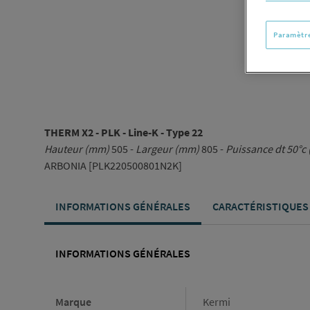
Paramètre
THERM X2 - PLK - Line-K - Type 22
Hauteur (mm)
505 -
Largeur (mm)
805 -
Puissance dt 50°c 
ARBONIA [PLK220500801N2K]
INFORMATIONS GÉNÉRALES
CARACTÉRISTIQUES
INFORMATIONS GÉNÉRALES
Informations générales
Marque
Kermi