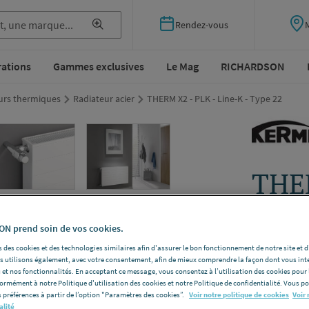
Rendez-vous
rations
Gammes exclusives
Le Mag
RICHARDSON
eurs thermiques
Radiateur acier
THERM X2 - PLK - Line-K - Type 22
THER
- Ty
N prend soin de vos cookies.
KERMI PL
 des cookies et des technologies similaires afin d'assurer le bon fonctionnement de notre site et 
Hauteur (m
les utilisons également, avec votre consentement, afin de mieux comprendre la façon dont vous int
 et nos fonctionnalités. En acceptant ce message, vous consentez à l’utilisation des cookies pour 
Couleur
Blan
formément à notre Politique d'utilisation des cookies et notre Politique de confidentialité. Vous 
Voir la desc
 préférences à partir de l’option "Paramètres des cookies”.
Voir notre politique de cookies
Voir 
alité