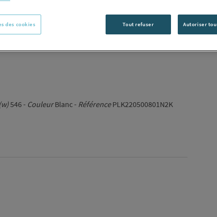
Vous avez un p
s des cookies
Tout refuser
Autoriser tou
C
(w)
546 -
Couleur
Blanc -
Référence
PLK220500801N2K