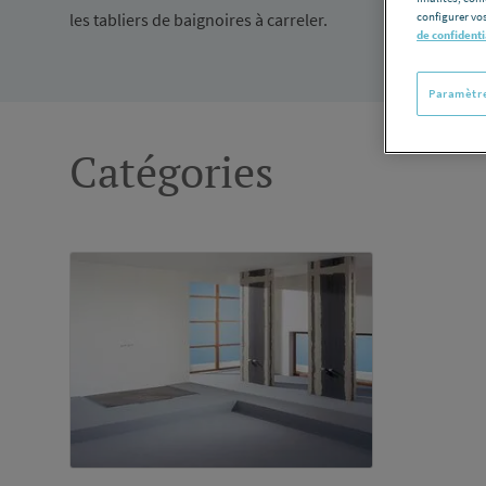
les tabliers de baignoires à carreler.
configurer vos
de confidenti
Paramètre
Catégories