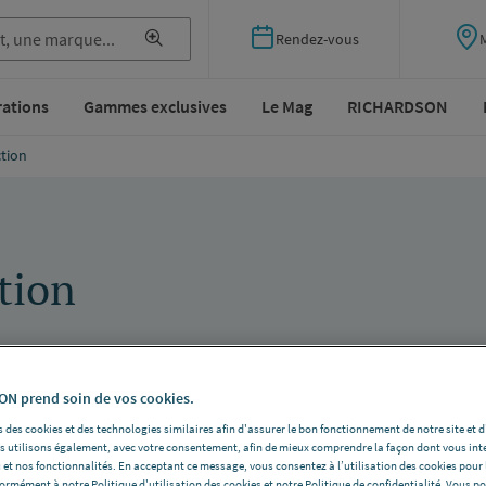
Rendez-vous
rations
Gammes exclusives
Le Mag
RICHARDSON
tion
tion
N prend soin de vos cookies.
vos toilettes, il existe aujourd'hui une solution adaptée pour vous
 des cookies et des technologies similaires afin d'assurer le bon fonctionnement de notre site et 
les utilisons également, avec votre consentement, afin de mieux comprendre la façon dont vous int
 et nos fonctionnalités. En acceptant ce message, vous consentez à l’utilisation des cookies pour 
groupant les panneaux à carreler, les receveurs de douche à carreler
formément à notre Politique d'utilisation des cookies et notre Politique de confidentialité. Vous 