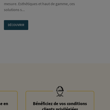
mesure. Esthétiques et haut de gamme, ces
solutions s...
DÉCOUVRIR
le en
Bénéficiez de vos conditions
clients privilégiées