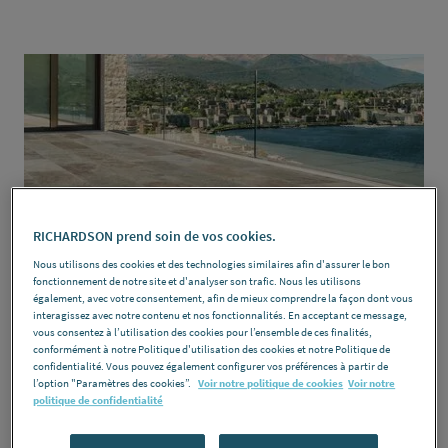
RICHARDSON prend soin de vos cookies.
Nous utilisons des cookies et des technologies similaires afin d'assurer le bon
fonctionnement de notre site et d'analyser son trafic. Nous les utilisons
également, avec votre consentement, afin de mieux comprendre la façon dont vous
interagissez avec notre contenu et nos fonctionnalités. En acceptant ce message,
Qu'est-ce qu'un carrelage travertin
vous consentez à l’utilisation des cookies pour l’ensemble de ces finalités,
conformément à notre Politique d'utilisation des cookies et notre Politique de
?
confidentialité. Vous pouvez également configurer vos préférences à partir de
l’option "Paramètres des cookies”.
Voir notre politique de cookies
Voir notre
politique de confidentialité
Le travertin est une pierre naturelle prisée pour sols et