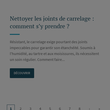
Nettoyer les joints de carrelage :
comment s’y prendre ?
Résistant, le carrelage exige pourtant des joints
impeccables pour garantir son étanchéité. Soumis à
l'humidité, au tartre et aux moisissures, ils nécessitent
un soin régulier. Comment faire...
DÉCOUVRIR
Pagination
1
2
3
4
5
6
7
8
›
»