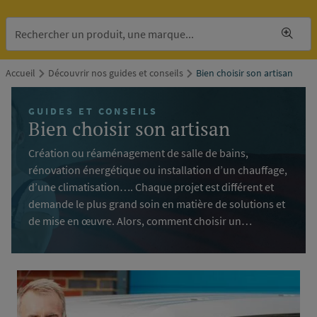
Accueil
Découvrir nos guides et conseils
Bien choisir son artisan
GUIDES ET CONSEILS
Bien choisir son artisan
Création ou réaménagement de salle de bains,
rénovation énergétique ou installation d’un chauffage,
d’une climatisation…. Chaque projet est différent et
demande le plus grand soin en matière de solutions et
de mise en œuvre. Alors, comment choisir un
alle de
installateur professionnel qui répond à vos attentes et
ains &
saura concrétiser votre projet en toute sérénité ? On
oilettes
vous guide !