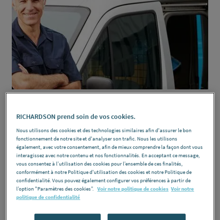
ien-
tre
Comment choisir son installateur
de chauffage climatisation ?
RICHARDSON prend soin de vos cookies.
Nous utilisons des cookies et des technologies similaires afin d'assurer le bon
fonctionnement de notre site et d'analyser son trafic. Nous les utilisons
également, avec votre consentement, afin de mieux comprendre la façon dont vous
Vous changez de chauffage ou de clim ? Ce projet
interagissez avec notre contenu et nos fonctionnalités. En acceptant ce message,
unique exige un pro qualifié. Pour choisir le bon
vous consentez à l’utilisation des cookies pour l’ensemble de ces finalités,
conformément à notre Politique d'utilisation des cookies et notre Politique de
installateur en toute sérénité et réussir vos travaux de
confidentialité. Vous pouvez également configurer vos préférences à partir de
rénovation énergétique, découvrez nos...
l’option "Paramètres des cookies”.
Voir notre politique de cookies
Voir notre
politique de confidentialité
DÉCOUVRIR