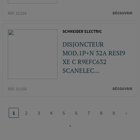
REF 311S4
DÉCOUVRIR
SCHNEIDER ELECTRIC
DISJONCTEUR
MOD.1P+N 32A RESI9
XE C R9EFC632
SCANELEC...
REF 311S6
DÉCOUVRIR
Pagination
…
1
2
3
4
5
6
7
8
9
›
Page
Page
Page
Page
Page
Page
Page
Page
Page
Page
courante
suivan
»
Dernière
page