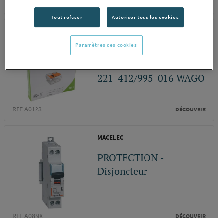
REF A012H
DÉCOUVRIR
Tout refuser
Autoriser tous les cookies
WAGO
Paramètres des cookies
BORNE 2X4MM2
ORANGE -16- WAGO
221-412/995-016 WAGO
REF A0123
DÉCOUVRIR
MAGELEC
PROTECTION -
Disjoncteur
REF A08NX
DÉCOUVRIR