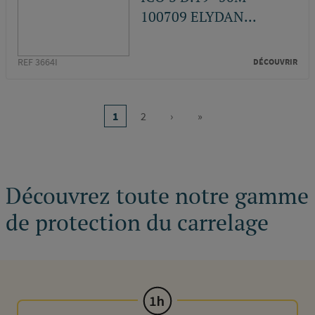
100709 ELYDAN...
REF 3664I
DÉCOUVRIR
Pagination
1
2
›
»
Page
Page
Page
Dernière
courante
suivante
page
Découvrez toute notre gamme
de protection du carrelage