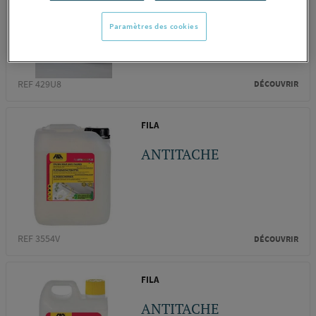
90 50M P12 2298
Paramètres des cookies
ELYDAN...
REF 429U8
DÉCOUVRIR
FILA
ANTITACHE
REF 3554V
DÉCOUVRIR
FILA
ANTITACHE