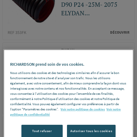
D90 P24 -25M- 2075
ELYDAN...
REF 353FK
DÉCOUVRIR
ELYDAN
GAINE ICTA TINB
RICHARDSON prend soin de vos cookies.
ANTI-UV DN25 -
Nous utilisons des cookies et des technologies similaires afin d'assurer le bon
CR.100M- 1688
fonctionnement de notre site et d'analyser son trafic. Nous les utilisons
également, avec votre consentement, afin de mieux comprendre la façon dont vous
ELYDAN...
interagissez avec notre contenu et nos fonctionnalités. En acceptant ce message,
vous consentez à l’utilisation des cookies pour l’ensemble de ces finalités,
conformément à notre Politique d'utilisation des cookies et notre Politique de
confidentialité. Vous pouvez également configurer vos préférences à partir de
REF 449VW
DÉCOUVRIR
l’option "Paramètres des cookies”.
Voir notre politique de cookies
Voir notre
politique de confidentialité
ELYDAN
Tout refuser
Autoriser tous les cookies
FOURREAU TPC BLEU