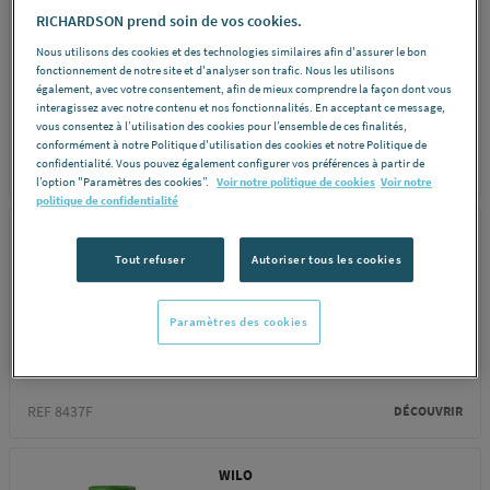
RICHARDSON prend soin de vos cookies.
POMPE JET AUTO-
Nous utilisons des cookies et des technologies similaires afin d'assurer le bon
AMORC.JP 5-48 PT-H M
fonctionnement de notre site et d'analyser son trafic. Nous les utilisons
également, avec votre consentement, afin de mieux comprendre la façon dont vous
99463877 GRUNDFOS...
interagissez avec notre contenu et nos fonctionnalités. En acceptant ce message,
vous consentez à l’utilisation des cookies pour l’ensemble de ces finalités,
conformément à notre Politique d'utilisation des cookies et notre Politique de
confidentialité. Vous pouvez également configurer vos préférences à partir de
REF 224WP
DÉCOUVRIR
l’option "Paramètres des cookies”.
Voir notre politique de cookies
Voir notre
politique de confidentialité
GRUNDFOS
Tout refuser
Autoriser tous les cookies
POMPE DE FORAGE -
SP-A 4" en inox
Paramètres des cookies
REF 8437F
DÉCOUVRIR
WILO