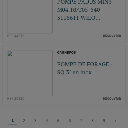
POMPE PADUS MIN3-
M04.10/T05-540
3118611 WILO...
REF 443TA
DÉCOUVRIR
GRUNDFOS
POMPE DE FORAGE -
SQ 3" en inox
REF 2092C
DÉCOUVRIR
Pagination
…
1
2
3
4
5
6
7
8
9
›
Page
Page
Page
Page
Page
Page
Page
Page
Page
Page
courante
suivan