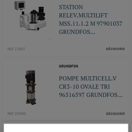
STATION
RELEV.MULTILIFT
MSS.11.1.2 M 97901037
GRUNDFOS...
REF 1785T
DÉCOUVRIR
GRUNDFOS
POMPE MULTICELL.V
CR3-10 OVALE TRI
96516597 GRUNDFOS...
REF 255M0
DÉCOUVRIR
GRUNDFOS