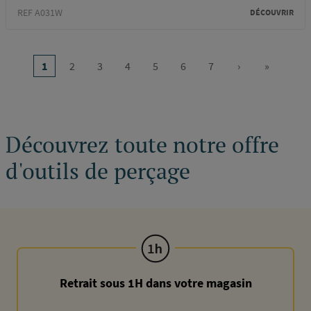
REF A031W
DÉCOUVRIR
Pagination
1
2
3
4
5
6
7
›
»
Page
Page
Page
Page
Page
Page
Page
Page
Dernière
courante
suivante
page
Découvrez toute notre offre
d'outils de perçage
Retrait sous 1H dans votre magasin