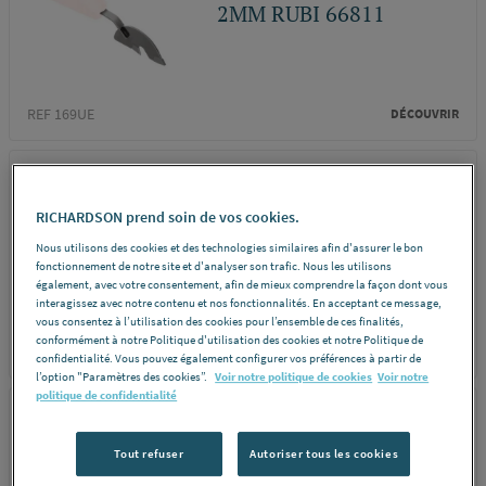
2MM RUBI 66811
REF 169UE
DÉCOUVRIR
RUBI
LAME RUBISCRAPER
RICHARDSON prend soin de vos cookies.
3MM RUBI 66812
Nous utilisons des cookies et des technologies similaires afin d'assurer le bon
fonctionnement de notre site et d'analyser son trafic. Nous les utilisons
également, avec votre consentement, afin de mieux comprendre la façon dont vous
interagissez avec notre contenu et nos fonctionnalités. En acceptant ce message,
vous consentez à l’utilisation des cookies pour l’ensemble de ces finalités,
conformément à notre Politique d'utilisation des cookies et notre Politique de
REF 169UF
DÉCOUVRIR
confidentialité. Vous pouvez également configurer vos préférences à partir de
l’option "Paramètres des cookies”.
Voir notre politique de cookies
Voir notre
politique de confidentialité
RUBI
FRAISE DIAMANTEES -
Tout refuser
Autoriser tous les cookies