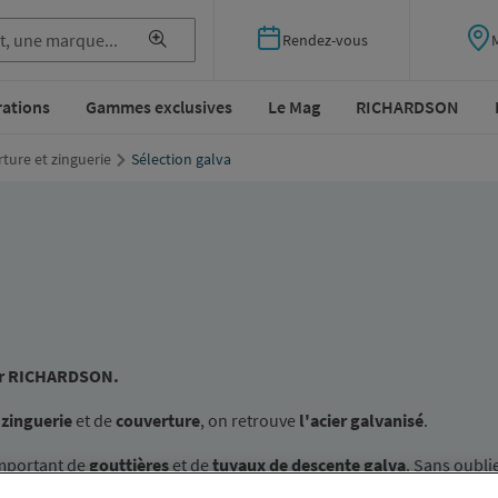
Rendez-vous
rations
Gammes exclusives
Le Mag
RICHARDSON
ture et zinguerie
Sélection galva
 par RICHARDSON.
e
zinguerie
et de
couverture
, on retrouve
l'acier galvanisé
.
important de
gouttières
et de
tuyaux de descente galva
. Sans oublie
ochets
,
colliers
,
brides
,
bandes à souder
,
collerettes
,
rails de susp