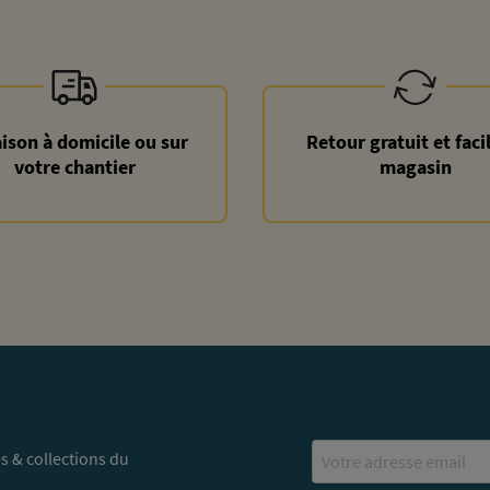
aison à domicile ou sur
Retour gratuit et faci
votre chantier
magasin
Email
s & collections du