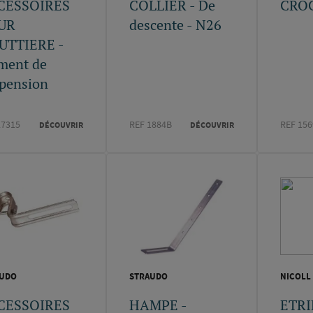
CESSOIRES
COLLIER - De
CRO
UR
descente - N26
UTTIERE -
ment de
pension
27315
REF 1884B
REF 156
DÉCOUVRIR
DÉCOUVRIR
AUDO
STRAUDO
NICOLL
CESSOIRES
HAMPE -
ETRI