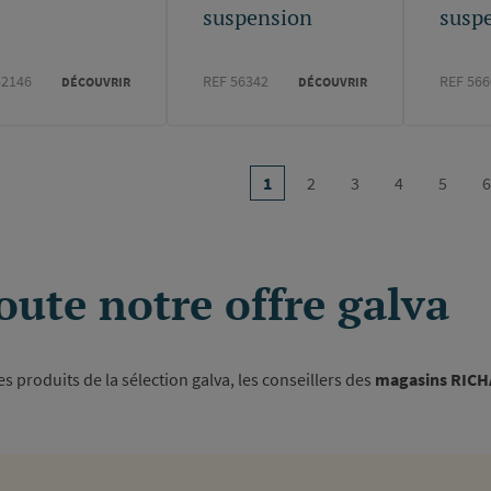
suspension
susp
52146
REF 56342
REF 566
DÉCOUVRIR
DÉCOUVRIR
on
1
2
3
4
5
6
Page
Page
Page
Page
Page
courante
oute notre offre galva
 produits de la sélection galva, les conseillers des
magasins RIC