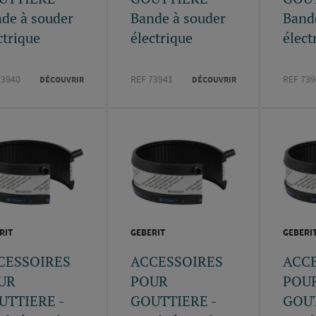
de à souder
Bande à souder
Band
ctrique
électrique
élect
73940
REF 73941
REF 739
DÉCOUVRIR
DÉCOUVRIR
RIT
GEBERIT
GEBERI
CESSOIRES
ACCESSOIRES
ACC
UR
POUR
POU
UTTIERE -
GOUTTIERE -
GOUT