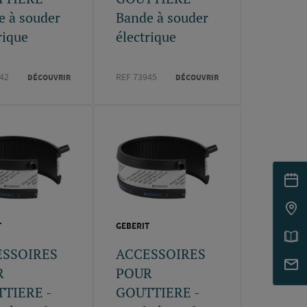
e à souder
Bande à souder
rique
électrique
42
REF 73945
DÉCOUVRIR
DÉCOUVRIR
T
GEBERIT
ESSOIRES
ACCESSOIRES
R
POUR
TIERE -
GOUTTIERE -