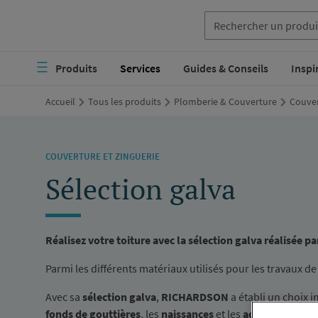
Aller
au
Navigation
contenu
Produits
Services
Guides & Conseils
Inspi
principale
principal
Accueil
Tous les produits
Plomberie & Couverture
Couver
COUVERTURE ET ZINGUERIE
Sélection galva
Réalisez votre toiture avec la sélection galva réalisée
Parmi les différents matériaux utilisés pour les travaux d
Avec sa
sélection galva
,
RICHARDSON
a établi un choix 
fonds de gouttières
, les
naissances
et les
accessoires
(
cr