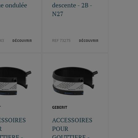
ue ondulée
descente - 2B -
N27
43
REF 73275
DÉCOUVRIR
DÉCOUVRIR
T
GEBERIT
ESSOIRES
ACCESSOIRES
R
POUR
TIERE -
GOUTTIERE -