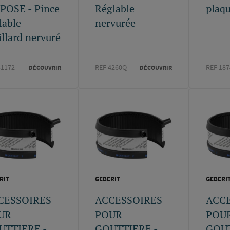
POSE - Pince
Réglable
plaq
lable
nervurée
illard nervuré
31172
REF 4260Q
REF 187
DÉCOUVRIR
DÉCOUVRIR
RIT
GEBERIT
GEBERI
CESSOIRES
ACCESSOIRES
ACC
UR
POUR
POU
UTTIERE -
GOUTTIERE -
GOUT