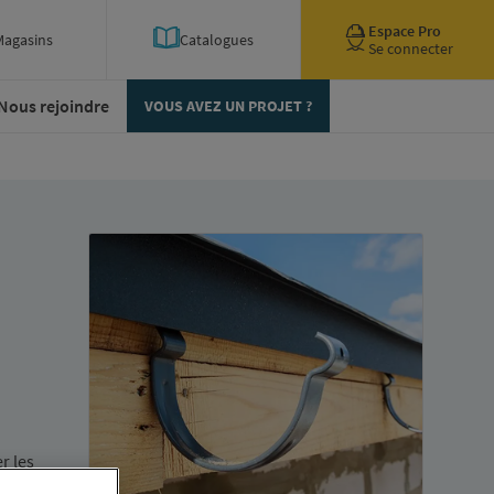
Espace Pro
Magasins
Catalogues
Se connecter
Nous rejoindre
VOUS AVEZ UN PROJET ?
r les
ension
,