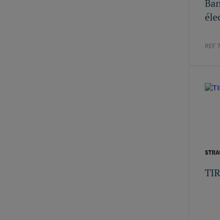
Ban
éle
REF 
STR
TI