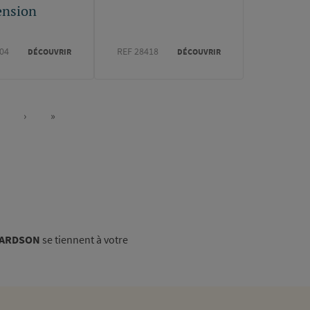
ension
04
REF 28418
DÉCOUVRIR
DÉCOUVRIR
›
»
Page
Page
Dernière
suivante
page
HARDSON
se tiennent à votre