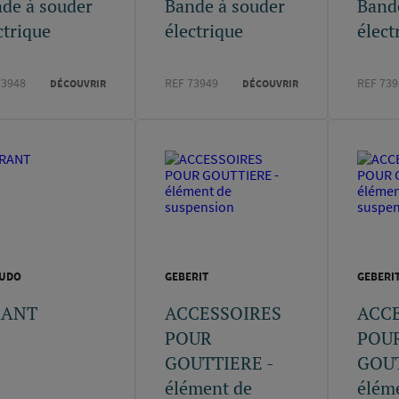
de à souder
Bande à souder
Band
ctrique
électrique
élect
73948
REF 73949
REF 739
DÉCOUVRIR
DÉCOUVRIR
AUDO
GEBERIT
GEBERI
RANT
ACCESSOIRES
ACC
POUR
POU
GOUTTIERE -
GOUT
élément de
élém