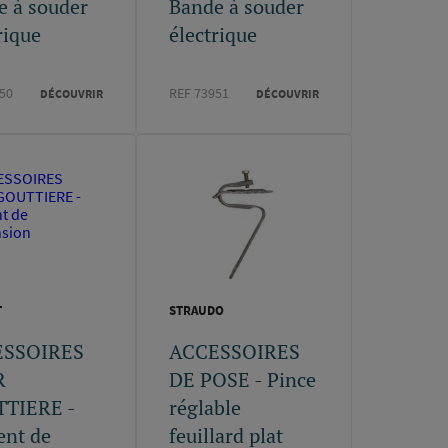
e à souder
Bande à souder
rique
électrique
50
REF 73951
DÉCOUVRIR
DÉCOUVRIR
T
STRAUDO
ESSOIRES
ACCESSOIRES
R
DE POSE - Pince
TIERE -
réglable
ent de
feuillard plat