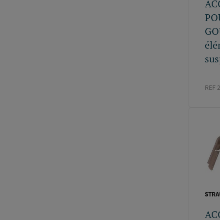
AC
PO
GO
élé
sus
REF 
STR
AC