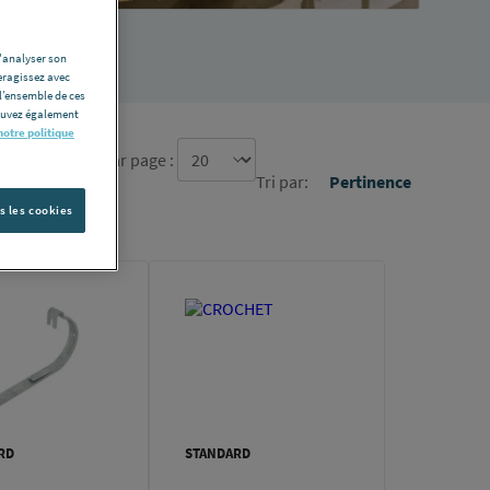
d'analyser son
eragissez avec
l’ensemble de ces
pouvez également
notre politique
re d'élément par page :
Tri par:
Pertinence
s les cookies
RD
STANDARD