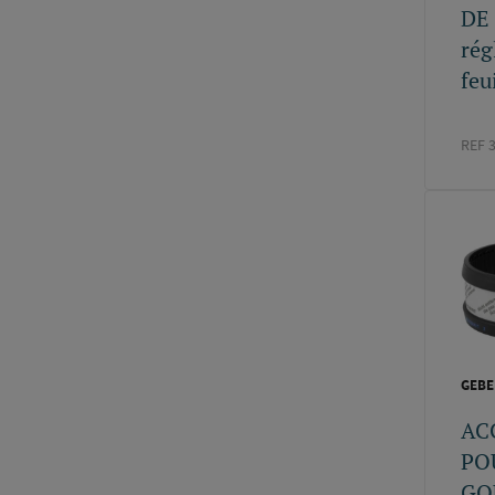
DE 
rég
feu
REF 
GEBE
AC
PO
GO