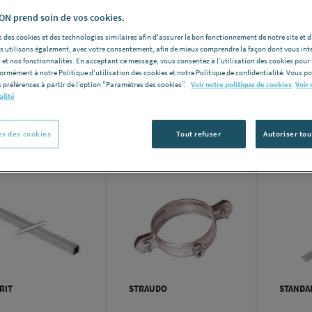
N prend soin de vos cookies.
 des cookies et des technologies similaires afin d'assurer le bon fonctionnement de notre site et 
les utilisons également, avec votre consentement, afin de mieux comprendre la façon dont vous int
 et nos fonctionnalités. En acceptant ce message, vous consentez à l’utilisation des cookies pour 
formément à notre Politique d'utilisation des cookies et notre Politique de confidentialité. Vous 
 préférences à partir de l’option "Paramètres des cookies”.
Voir notre politique de cookies
Voir 
alité
Nomb
e produits:
111
s des cookies
Tout refuser
Autoriser tou
RIT
STRAUDO
STANDA