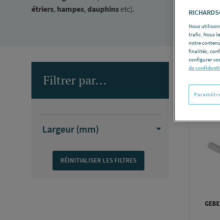
étriers
,
hampes
,
dauphins
etc).
RICHARDSO
Nous utilisons
trafic. Nous 
notre contenu
finalités, con
configurer vos
de confidenti
Filtrer par...
Nombre d
Paramètre
Largeur (mm)
GEBE