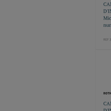
CA
D'
Mic
nu
REF 
ROT
CA
D'