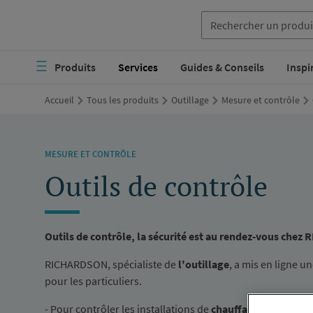
Aller
au
Navigation
contenu
Produits
Services
Guides & Conseils
Inspi
principale
principal
Accueil
Tous les produits
Outillage
Mesure et contrôle
MESURE ET CONTRÔLE
Outils de contrôle
Outils de contrôle, la sécurité est au rendez-vous che
RICHARDSON, spécialiste de
l'outillage
, a mis en ligne u
pour les particuliers.
- Pour contrôler les installations de
chauffage
et les rése