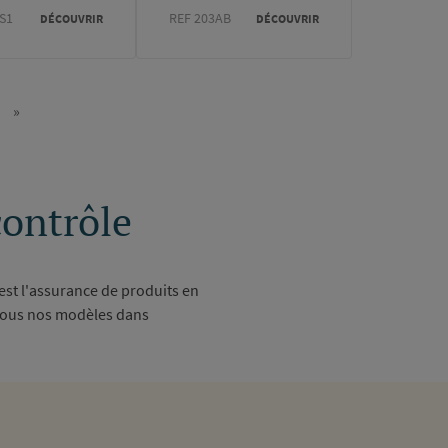
S1
REF 203AB
DÉCOUVRIR
DÉCOUVRIR
»
e
Dernière
vante
page
contrôle
st l'assurance de produits en
r tous nos modèles dans