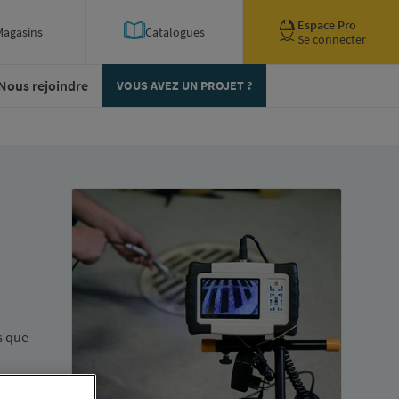
Espace Pro
Magasins
Catalogues
Se connecter
Nous rejoindre
VOUS AVEZ UN PROJET ?
s que