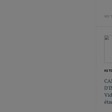
REF 
KS T
CA
D'
Vid
éta