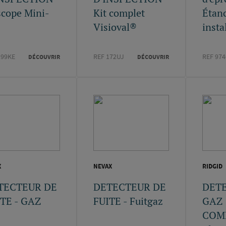
cope Mini-
Kit complet
Étanc
Visioval®
insta
199KE
REF 172UJ
REF 974
DÉCOUVRIR
DÉCOUVRIR
X
NEVAX
RIDGID
TECTEUR DE
DETECTEUR DE
DET
TE - GAZ
FUITE - Fuitgaz
GAZ
COMB