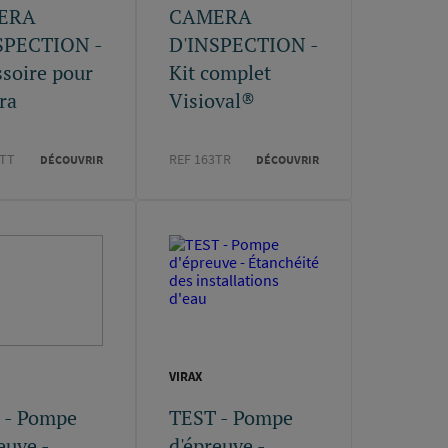
ERA
CAMERA
SPECTION -
D'INSPECTION -
soire pour
Kit complet
ra
Visioval®
3TT
REF 163TR
DÉCOUVRIR
DÉCOUVRIR
VIRAX
 - Pompe
TEST - Pompe
euve -
d'épreuve -