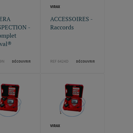
VIRAX
ERA
ACCESSOIRES -
SPECTION -
Raccords
omplet
oval®
69N
REF 6424D
DÉCOUVRIR
DÉCOUVRIR
VIRAX