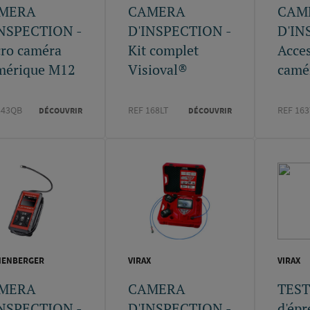
MERA
CAMERA
CAM
INSPECTION -
D'INSPECTION -
D'IN
ro caméra
Kit complet
Acces
mérique M12
Visioval®
camé
343QB
REF 168LT
REF 16
DÉCOUVRIR
DÉCOUVRIR
HENBERGER
VIRAX
VIRAX
MERA
CAMERA
TEST
INSPECTION -
D'INSPECTION -
d'épr