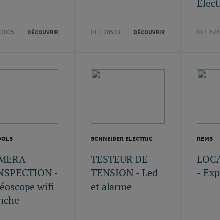
Elec
70005
REF 28533
REF 67
DÉCOUVRIR
DÉCOUVRIR
OOLS
SCHNEIDER ELECTRIC
REMS
MERA
TESTEUR DE
LOC
INSPECTION -
TENSION - Led
- Exp
éoscope wifi
et alarme
nche