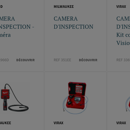
ID
MILWAUKEE
VIRAX
MERA
CAMERA
CAM
INSPECTION -
D'INSPECTION
D'IN
méra
Kit c
Visi
2966D
REF 351EE
REF 33
DÉCOUVRIR
DÉCOUVRIR
AUKEE
VIRAX
VIRAX