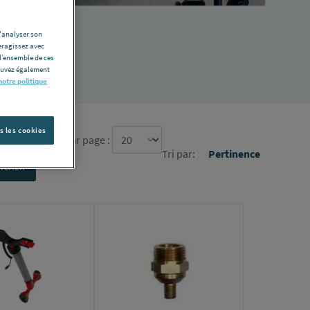
d'analyser son
eragissez avec
l’ensemble de ces
pouvez également
notre politique
s les cookies
re d'élément par page :
Tri par:
Pertinence