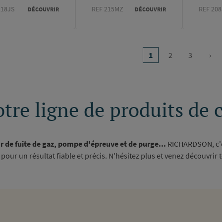
218JS
REF 215MZ
REF 208
DÉCOUVRIR
DÉCOUVRIR
on
1
2
3
›
Page
Page
Page
Pag
courante
sui
tre ligne de produits de 
r de fuite de gaz, pompe d'épreuve et de purge...
RICHARDSON, c'e
our un résultat fiable et précis. N'hésitez plus et venez découvri