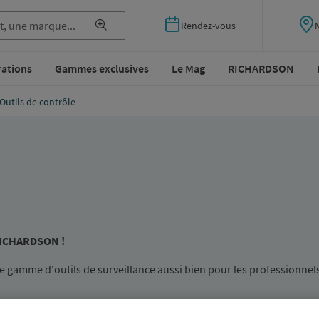
Rendez-vous
rations
Gammes exclusives
Le Mag
RICHARDSON
Outils de contrôle
z RICHARDSON !
ne gamme d'outils de surveillance aussi bien pour les professionnel
aux
sanitaires
...