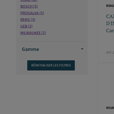
BOSCH
(5)
RIDG
PROGALVA
(5)
CA
REMS
(3)
D'
GEB
(2)
Ca
MILWAUKEE
(2)
ROTHENBERGER
(2)
TESTO
(2)
Gamme
STANLEY
(2)
REF 
NEVAX
(1)
KS TOOLS
(1)
BRENNENSTUHL
(1)
SCHNEIDER ELECTRIC
(1)
CBM
(1)
MAGELEC
(1)
GRIFFONFRANCE
(1)
MILW