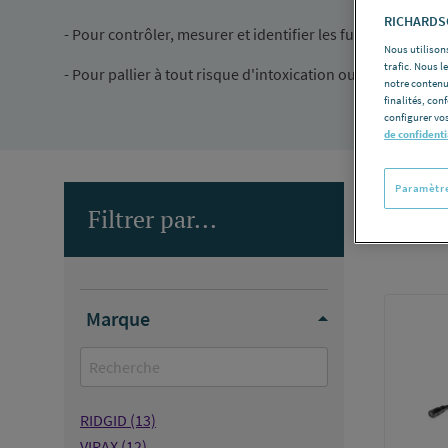
RICHARDSO
- Pour contrôler, mesurer et identifier les fuites de gaz...
Nous utilisons
trafic. Nous 
- Pour pallier à tout risque d'intoxication ou d'explosion..
notre contenu
finalités, con
configurer vos
de confidenti
Paramètre
Filtrer par...
Nombre d
Marque
RIDGID
(13)
VIRAX
(12)