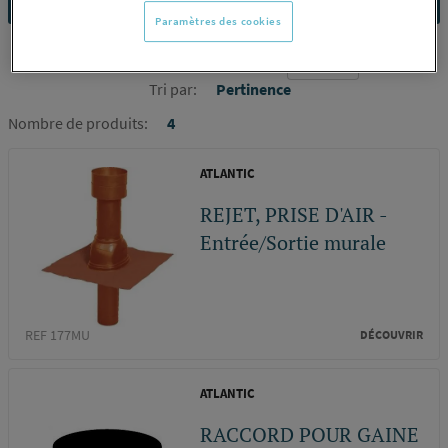
Paramètres des cookies
Nombre d'élément par page :
Tri par:
Pertinence
Nombre de produits:
4
ATLANTIC
REJET, PRISE D'AIR -
Entrée/Sortie murale
REF 177MU
DÉCOUVRIR
ATLANTIC
RACCORD POUR GAINE