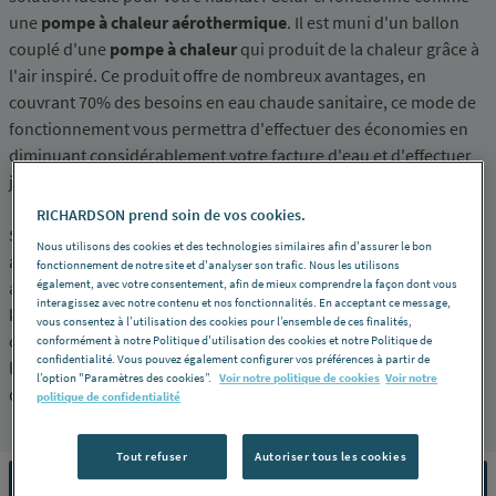
une
pompe à chaleur aérothermique
. Il est muni d'un ballon
couplé d'une
pompe à chaleur
qui produit de la chaleur grâce à
l'air inspiré. Ce produit offre de nombreux avantages, en
couvrant 70% des besoins en eau chaude sanitaire, ce mode de
fonctionnement vous permettra d'effectuer des économies en
diminuant considérablement votre facture d'eau et d'effectuer
jusqu'à 75% d'économies d'énergie !
RICHARDSON prend soin de vos cookies.
Silencieux et offrant un gain de place, ce
chauffe-eau
s'adaptera
Nous utilisons des cookies et des technologies similaires afin d'assurer le bon
aisément à votre intérieur. Notre gamme d'accessoires vous
fonctionnement de notre site et d'analyser son trafic. Nous les utilisons
également, avec votre consentement, afin de mieux comprendre la façon dont vous
apportera des solutions complémentaires avec notamment des
interagissez avec notre contenu et nos fonctionnalités. En acceptant ce message,
kits de raccordement, caisson, gaine, collier de fixation, flexible,
vous consentez à l’utilisation des cookies pour l’ensemble de ces finalités,
coude, manchon, traversée de mur... En partenariat avec les
conformément à notre Politique d'utilisation des cookies et notre Politique de
confidentialité. Vous pouvez également configurer vos préférences à partir de
leaders du marché du
chauffage
, RICHARDSON vous garantit
l’option "Paramètres des cookies”.
Voir notre politique de cookies
Voir notre
des produits de qualité.
politique de confidentialité
Tout refuser
Autoriser tous les cookies
FILTRER PAR