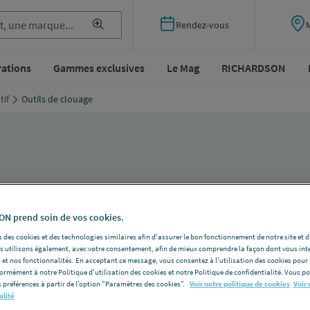
Rendez-vous
rations
Gammes exclusives
Le Mag
RICHARDSON
tif
Outils de clouage
N prend soin de vos cookies.
vaux de clouage !
 des cookies et des technologies similaires afin d'assurer le bon fonctionnement de notre site et 
les utilisons également, avec votre consentement, afin de mieux comprendre la façon dont vous int
tre catalogue proposant un large choix de produits adaptés à chaqu
 et nos fonctionnalités. En acceptant ce message, vous consentez à l’utilisation des cookies pour 
formément à notre Politique d'utilisation des cookies et notre Politique de confidentialité. Vous 
 préférences à partir de l’option "Paramètres des cookies”.
Voir notre politique de cookies
Voir 
alité