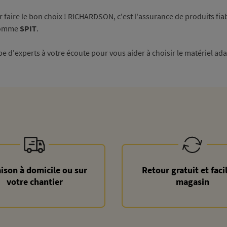
 faire le bon choix ! RICHARDSON, c'est l'assurance de produits fia
 comme
SPIT
.
 d'experts à votre écoute pour vous aider à choisir le matériel ada
aison à domicile ou sur
Retour gratuit et faci
votre chantier
magasin