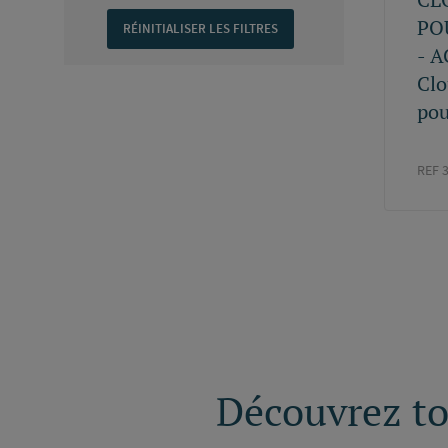
PO
- A
Clo
pou
REF 
Découvrez tou