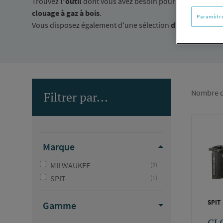
Trouvez
l'outil
dont vous avez besoin pour chaque type d
clouage à gaz à bois
.
Paramètre
Vous disposez également d'une sélection
d'accessoires
p
Nombre d
Filtrer par...
Marque
MILWAUKEE
(2)
SPIT
(1)
SPIT
Gamme
CL