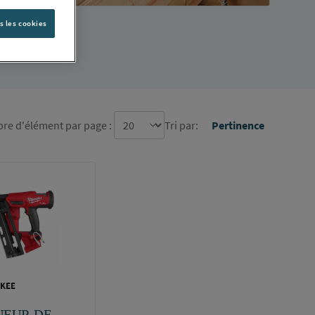
 acier,
s les cookies
re d'élément par page :
Tri par:
Pertinence
KEE
UEUR DE