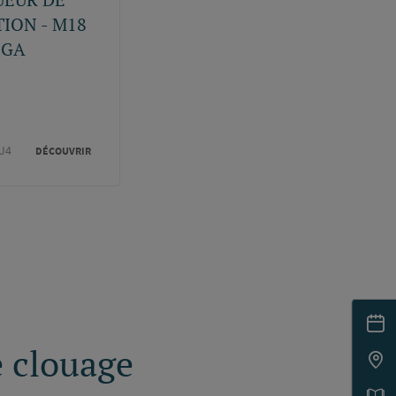
TION - M18
6GA
J4
DÉCOUVRIR
e clouage