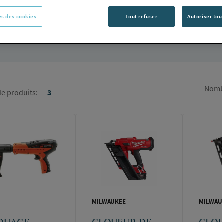
e matériau :
clouage à gaz multi matériaux, clouage poudre béton
s des cookies
Tout refuser
Autoriser tou
our compléter votre gamme d'outillage.
Nomb
e produits:
3
MILWAUKEE
MILWAU
OUAGE
CLOUEUR DE
CLO