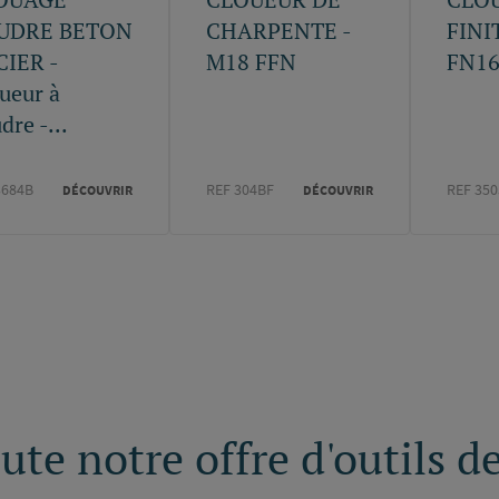
UDRE BETON
CHARPENTE -
FINI
CIER -
M18 FFN
FN1
ueur à
dre -...
3684B
REF 304BF
REF 350
DÉCOUVRIR
DÉCOUVRIR
te notre offre d'outils d