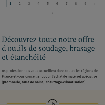
…
1
2
3
4
5
6
7
8
9
›
Page
Page
Page
Page
Page
Page
Page
Page
Page
Page
courante
suivan
»
Dernière
page
Découvrez toute notre offre
d'outils de soudage, brasage
et étanchéité
os professionnels vous accueillent dans toutes les régions de
France et vous conseillent pour l'achat de matériel spécialisé
(
plomberie
,
salle de bains
,
chauffage-climatisation
).