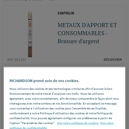
CASTOLIN
METAUX D'APPORT ET
CONSOMMABLES -
Brasure d'argent
REF 361AM
DÉCOUVRIR
CASTOLIN
RICHARDSON prend soin de vos cookies.
METAUX D'APPORT ET
Nous utilisons des cookies et des technologies similaires afin d'assurer le bon
fonctionnement de notre site et d'analyser son trafic. Nous les utilisons
CONSOMMABLES -
également, avec votre consentement, afin de mieux comprendre la façon dont vous
Brasure d'argent
interagissez avec notre contenu et nos fonctionnalités. En acceptant ce message,
vous consentez à l’utilisation des cookies pour l’ensemble de ces finalités,
conformément à notre Politique d'utilisation des cookies et notre Politique de
confidentialité. Vous pouvez également configurer vos préférences à partir de
REF 361B1
DÉCOUVRIR
l’option "Paramètres des cookies”.
Voir notre politique de cookies
Voir notre
politique de confidentialité