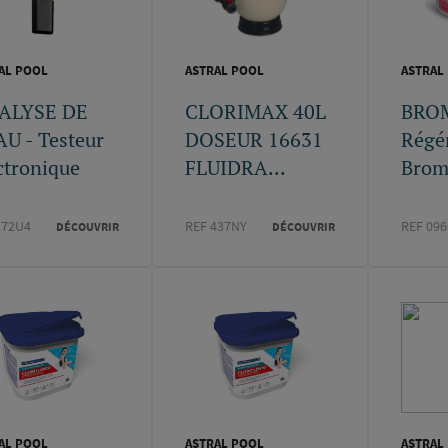
AL POOL
ASTRAL POOL
ASTRAL
ALYSE DE
CLORIMAX 40L
BROM
AU - Testeur
DOSEUR 16631
Régé
ctronique
FLUIDRA...
Brom
272U4
REF 437NY
REF 096
DÉCOUVRIR
DÉCOUVRIR
AL POOL
ASTRAL POOL
ASTRAL