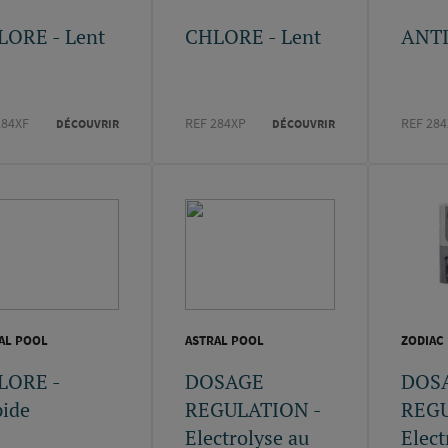
LORE - Lent
CHLORE - Lent
ANT
284XF
REF 284XP
REF 28
DÉCOUVRIR
DÉCOUVRIR
AL POOL
ASTRAL POOL
ZODIAC
LORE -
DOSAGE
DOS
ide
REGULATION -
REGU
Electrolyse au
Elect