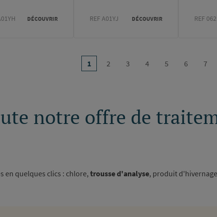
A01YH
REF A01YJ
REF 062
DÉCOUVRIR
DÉCOUVRIR
on
…
1
2
3
4
5
6
7
Page
Page
Page
Page
Page
Page
Pag
courante
te notre offre de traitem
 en quelques clics : chlore,
trousse d'analyse
, produit d'hivernag