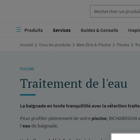
Aller
au
Navigation
contenu
Produits
Services
Guides & Conseils
Inspi
principale
principal
Accueil
Tous les produits
Bien-Être & Piscine
Piscine
Tr
PISCINE
Traitement de l'eau
La baignade en toute tranquillité avec la sélection trai
Pour profiter pleinement de votre
piscine
, RICHARDSON vo
l'
eau
de baignade.