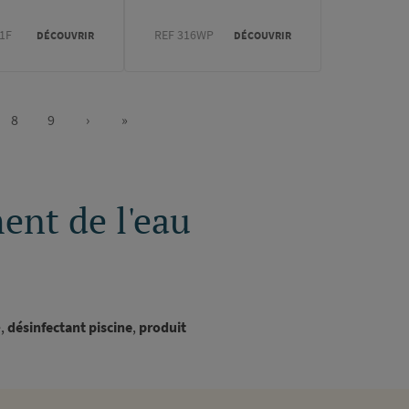
1F
REF 316WP
DÉCOUVRIR
DÉCOUVRIR
8
9
›
»
e
Page
Page
Page
Dernière
suivante
page
ent de l'eau
e,
désinfectant piscine
,
produit