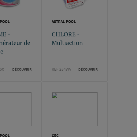
 POOL
ASTRAL POOL
E -
CHLORE -
nérateur de
Multiaction
e
6X
REF 284WV
DÉCOUVRIR
DÉCOUVRIR
 POOL
CEC