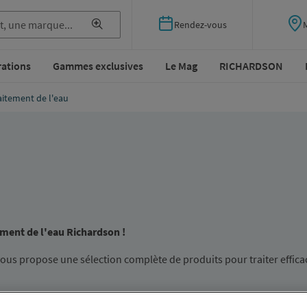
Rendez-vous
rations
Gammes exclusives
Le Mag
RICHARDSON
aitement de l'eau
tement de l'eau Richardson !
us propose une sélection complète de produits pour traiter effic