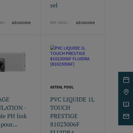
sel
0XH
REF 300XJ
DÉCOUVRIR
DÉCOUVRIR
ASTRAL POOL
AGE
PVC LIQUIDE 1L
LATION -
TOUCH
le PH link
PRESTIGE
pour...
81023006F
FLUIDRA...