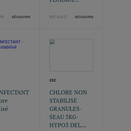
3V
REF 410J2
DÉCOUVRIR
DÉCOUVRIR
CEC
INFECTANT
CHLORE NON
ore
STABILISE
lisé
GRANULES-
SEAU 5KG-
HYPO5 DEL...