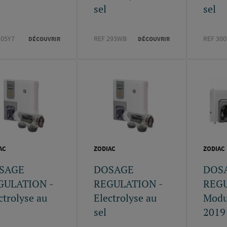
sel
sel
305Y7
REF 293WB
REF 30
DÉCOUVRIR
DÉCOUVRIR
AC
ZODIAC
ZODIAC
SAGE
DOSAGE
DOS
GULATION -
REGULATION -
REGU
ctrolyse au
Electrolyse au
Modu
sel
2019 