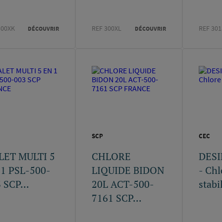
300XK
REF 300XL
REF 301
DÉCOUVRIR
DÉCOUVRIR
SCP
CEC
LET MULTI 5
CHLORE
DES
1 PSL-500-
LIQUIDE BIDON
- Chl
 SCP...
20L ACT-500-
stabi
7161 SCP...