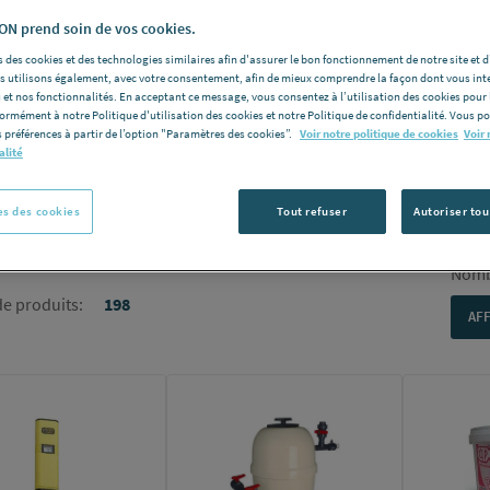
oxygène actif...) contre les bactéries permet d'éviter de
ts préventifs à faire une à deux fois par mois
contre la proliférat
N prend soin de vos cookies.
 des cookies et des technologies similaires afin d'assurer le bon fonctionnement de notre site et 
les utilisons également, avec votre consentement, afin de mieux comprendre la façon dont vous int
 et nos fonctionnalités. En acceptant ce message, vous consentez à l’utilisation des cookies pour 
our assurer une eau de baignade agréable pour tous. Par ailleurs, 
formément à notre Politique d'utilisation des cookies et notre Politique de confidentialité. Vous 
r la longévité de vos installations (
filtre, skimmer, revêtement...)
 préférences à partir de l’option "Paramètres des cookies”.
Voir notre politique de cookies
Voir 
alité
s des cookies
Tout refuser
Autoriser tou
Nomb
e produits:
198