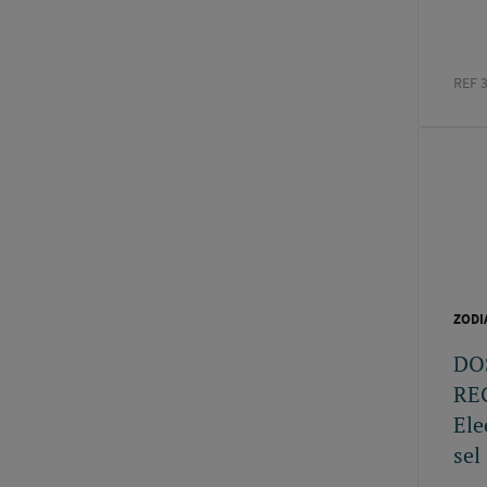
REF 
ZODI
DO
RE
Ele
sel