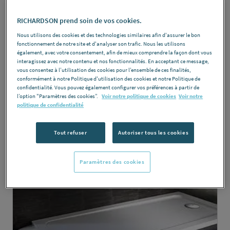
RICHARDSON prend soin de vos cookies.
Nous utilisons des cookies et des technologies similaires afin d'assurer le bon
fonctionnement de notre site et d'analyser son trafic. Nous les utilisons
également, avec votre consentement, afin de mieux comprendre la façon dont vous
interagissez avec notre contenu et nos fonctionnalités. En acceptant ce message,
vous consentez à l’utilisation des cookies pour l’ensemble de ces finalités,
conformément à notre Politique d'utilisation des cookies et notre Politique de
confidentialité. Vous pouvez également configurer vos préférences à partir de
l’option "Paramètres des cookies”.
Voir notre politique de cookies
Voir notre
Vidage salles de bains et WC PMR
politique de confidentialité
DÉCOUVRIR
Tout refuser
Autoriser tous les cookies
Paramètres des cookies