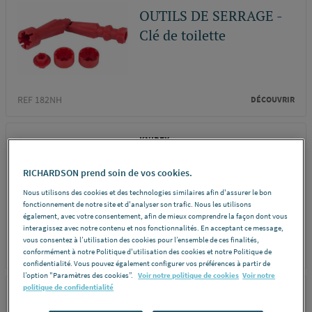
OUTILS DE SERRAGE -
Clé de toilette
REF 182NH
DÉCOUVRIR
KNIPEX
CLE SERRE-TUBE ET
RICHARDSON prend soin de vos cookies.
PINCE MULTIPRISE -
Nous utilisons des cookies et des technologies similaires afin d'assurer le bon
Pince multiprise
fonctionnement de notre site et d'analyser son trafic. Nous les utilisons
également, avec votre consentement, afin de mieux comprendre la façon dont vous
interagissez avec notre contenu et nos fonctionnalités. En acceptant ce message,
vous consentez à l’utilisation des cookies pour l’ensemble de ces finalités,
REF A0MN4
conformément à notre Politique d'utilisation des cookies et notre Politique de
DÉCOUVRIR
confidentialité. Vous pouvez également configurer vos préférences à partir de
l’option "Paramètres des cookies”.
Voir notre politique de cookies
Voir notre
politique de confidentialité
VIRAX