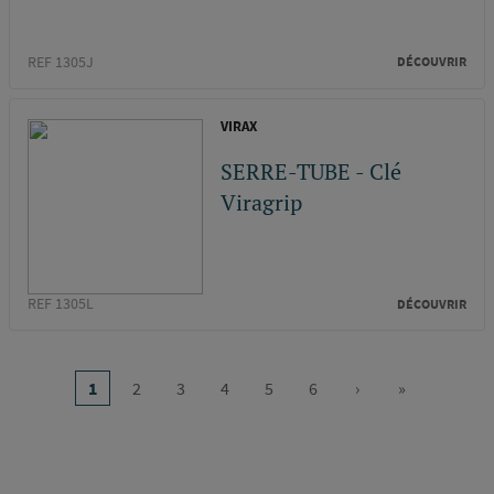
REF 1305J
DÉCOUVRIR
VIRAX
SERRE-TUBE - Clé
Viragrip
REF 1305L
DÉCOUVRIR
Pagination
1
2
3
4
5
6
›
»
Page
Page
Page
Page
Page
Page
Page
Dernière
courante
suivante
page