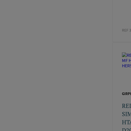
REF 
GIRP
RE
SI
HT
D2