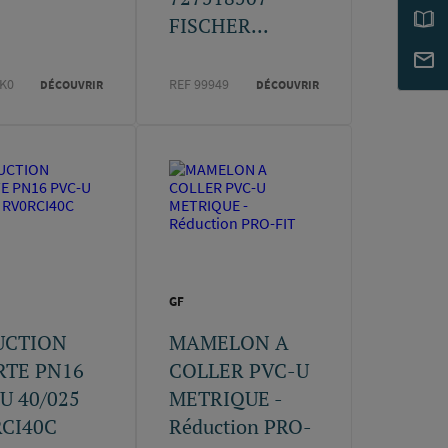
FISCHER...
6K0
REF 99949
DÉCOUVRIR
DÉCOUVRIR
GF
UCTION
MAMELON A
RTE PN16
COLLER PVC-U
U 40/025
METRIQUE -
CI40C
Réduction PRO-