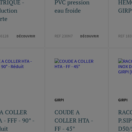
TRIQUE -
PVC pression
HEM
uction
eau froide
GIRPI
rte
86128
REF 230N7
REF 183
DÉCOUVRIR
DÉCOUVRIR
I
GIRPI
GIRPI
 A COLLER
COUDE A
RAC
 - FFF - 90° -
COLLER HTA -
P.SI
uit
FF - 45°
D50/