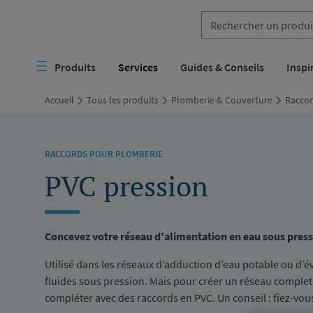
Aller
au
Navigation
contenu
Produits
Services
Guides & Conseils
Inspi
principale
principal
Accueil
Tous les produits
Plomberie & Couverture
Raccor
RACCORDS POUR PLOMBERIE
PVC pression
Concevez votre réseau d'alimentation en eau sous pres
Utilisé dans les réseaux d’adduction d’eau potable ou d’é
fluides sous pression. Mais pour créer un réseau complet a
compléter avec des raccords en PVC. Un conseil : fiez-vous