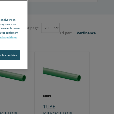
d'analyser son
eragissez avec
re d'élément par page :
l’ensemble de ces
Tri par:
Pertinence
pouvez également
notre politique
s les cookies
GIRPI
E
TUBE
OCLIM®
KRYOCLIM®