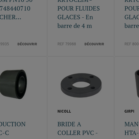
 748440710
POUR FLUIDES
POUR
CHER...
GLACES - En
GLAC
barre de 4 m
barre
79935
REF 79988
REF 800
DÉCOUVRIR
DÉCOUVRIR
NICOLL
GIRPI
DUCTION
BRIDE A
MAN
C-C
COLLER PVC -
HTA-