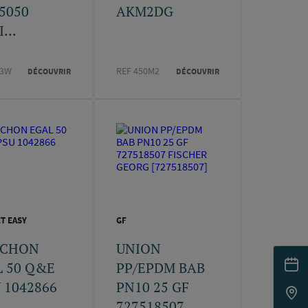
5050
AKM2DG
...
43W
REF 450M2
DÉCOUVRIR
DÉCOUVRIR
T EASY
GF
CHON
UNION
 50 Q&E
PP/EPDM BAB
 1042866
PN10 25 GF
727518507