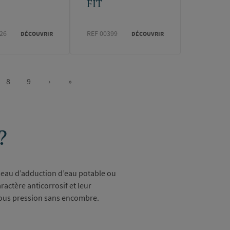
FIT
26
REF 00399
DÉCOUVRIR
DÉCOUVRIR
8
9
›
»
e
Page
Page
Page
Dernière
suivante
page
?
seau d’adduction d’eau potable ou
ractère anticorrosif et leur
s sous pression sans encombre.