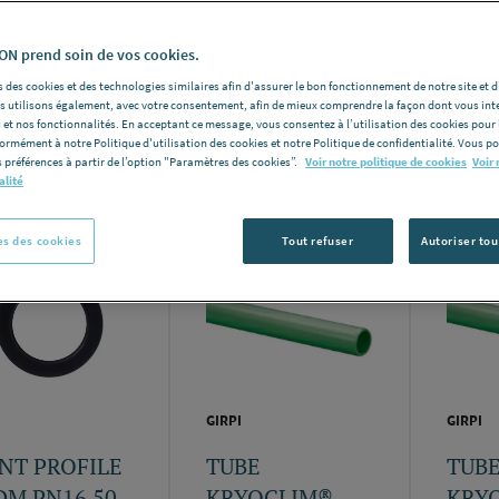
N prend soin de vos cookies.
 des cookies et des technologies similaires afin d'assurer le bon fonctionnement de notre site et 
les utilisons également, avec votre consentement, afin de mieux comprendre la façon dont vous int
Nomb
 et nos fonctionnalités. En acceptant ce message, vous consentez à l’utilisation des cookies pour 
formément à notre Politique d'utilisation des cookies et notre Politique de confidentialité. Vous 
e produits:
5020
 préférences à partir de l’option "Paramètres des cookies”.
Voir notre politique de cookies
Voir 
alité
s des cookies
Tout refuser
Autoriser tou
GIRPI
GIRPI
INT PROFILE
TUBE
TUB
DM PN16 50
KRYOCLIM®
KRY