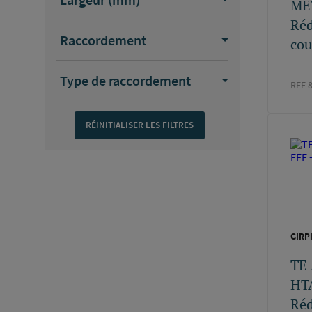
ME
ELYDAN
(1)
Réd
QUICK ET EASY
(1)
Raccordement
cou
Type de raccordement
REF 
GIRP
TE
HTA
Réd