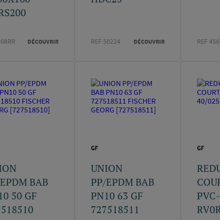
RS200
468RR
REF 50224
REF 45
DÉCOUVRIR
DÉCOUVRIR
GF
GF
ION
UNION
RED
/EPDM BAB
PP/EPDM BAB
COU
10 50 GF
PN10 63 GF
PVC-
7518510
727518511
RV0R