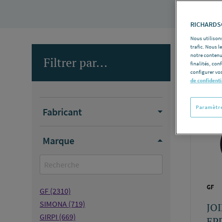
RICHARDSO
Nous utilisons
trafic. Nous 
notre contenu
Filtrer par...
finalités, con
Nombre d
configurer vos
de confidenti
Paramètre
Fabricant
Marque
GF
GF
(2310)
SIMONA
(719)
JO
GIRPI
(669)
EP