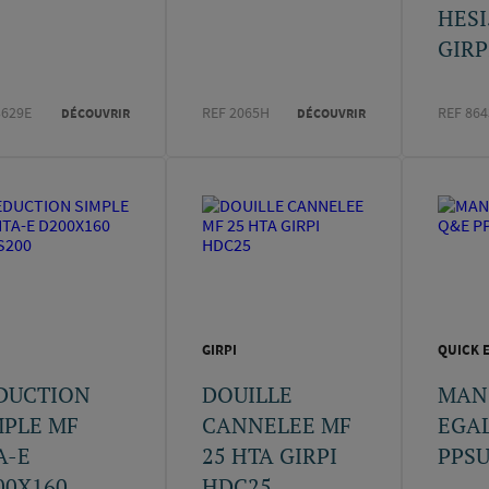
HESI
GIRPI
3629E
REF 2065H
REF 86
DÉCOUVRIR
DÉCOUVRIR
I
GIRPI
QUICK E
DUCTION
DOUILLE
MAN
MPLE MF
CANNELEE MF
EGAL
A-E
25 HTA GIRPI
PPSU
00X160
HDC25