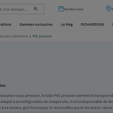
Rendez-vous
rations
Gammes exclusives
Le Mag
RICHARDSON
ds pour plomberie
PVC pression
sion
vacuation sous pression, le tube PVC pression permet le transport 
dapté à la configuration de chaque site, il est indispensable de les
 à sa couleur gris foncé pour le reconnaître parmi les autres raccor