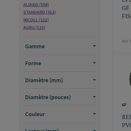
ALIAXIS
(598)
GF
STANDARD
(363)
FIS
NICOLL
(122)
AGRU
(116)
CODITAL
(67)
REF 
ASTRAL POOL
(21)
Gamme
GEORG FISCHER
(8)
GEBERIT
(8)
Forme
SFERACO
(6)
WAVIN
(4)
Diamètre (mm)
TECNO PLASTIC
(1)
VALSIR
(1)
DANFOSS
(1)
Diamètre (pouces)
ISIFLO
(1)
GF
CEC
(1)
Couleur
RE
FRANCE ARROSAGE
(1)
PV
GEHR
(1)
Largeur (mm)