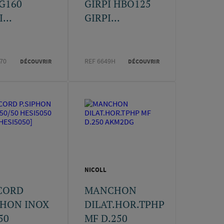
G160
GIRPI HBO125
...
GIRPI...
70
REF 6649H
DÉCOUVRIR
DÉCOUVRIR
NICOLL
CORD
MANCHON
PHON INOX
DILAT.HOR.TPHP
50
MF D.250