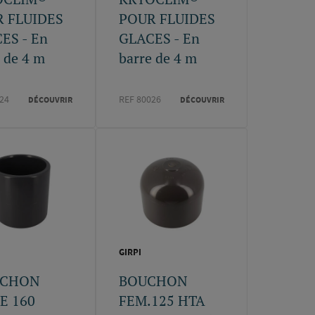
 FLUIDES
POUR FLUIDES
ES - En
GLACES - En
 de 4 m
barre de 4 m
24
REF 80026
DÉCOUVRIR
DÉCOUVRIR
GIRPI
CHON
BOUCHON
E 160
FEM.125 HTA