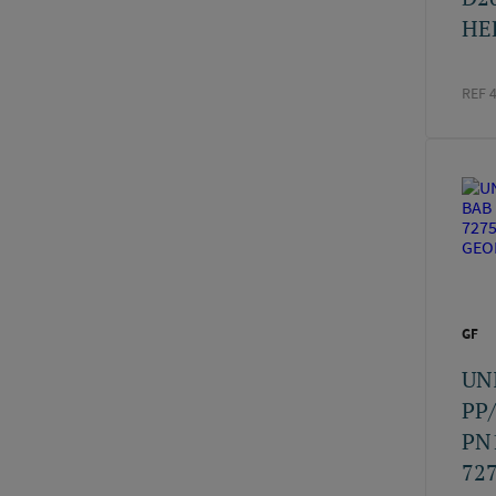
HE
REF 
GF
UN
PP
PN
72