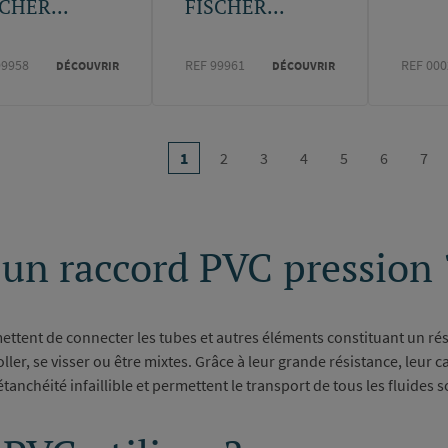
CHER...
FISCHER...
99958
REF 99961
REF 000
DÉCOUVRIR
DÉCOUVRIR
on
…
1
2
3
4
5
6
7
Page
Page
Page
Page
Page
Page
Pag
courante
’un raccord PVC pression 
ettent de connecter les tubes et autres éléments constituant un ré
ler, se visser ou être mixtes. Grâce à leur grande résistance, leur ca
 étanchéité infaillible et permettent le transport de tous les fluide