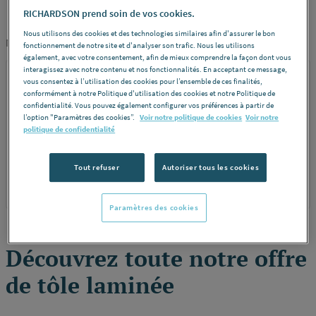
RICHARDSON prend soin de vos cookies.
Tri par:
Pertinence
Nous utilisons des cookies et des technologies similaires afin d'assurer le bon
Nombre de produits:
1
fonctionnement de notre site et d'analyser son trafic. Nous les utilisons
également, avec votre consentement, afin de mieux comprendre la façon dont vous
interagissez avec notre contenu et nos fonctionnalités. En acceptant ce message,
STANDARD
vous consentez à l’utilisation des cookies pour l’ensemble de ces finalités,
conformément à notre Politique d'utilisation des cookies et notre Politique de
A CHAUD - Noire
confidentialité. Vous pouvez également configurer vos préférences à partir de
l’option "Paramètres des cookies”.
Voir notre politique de cookies
Voir notre
politique de confidentialité
Tout refuser
Autoriser tous les cookies
REF 00020
DÉCOUVRIR
Paramètres des cookies
Découvrez toute notre offre
de tôle laminée