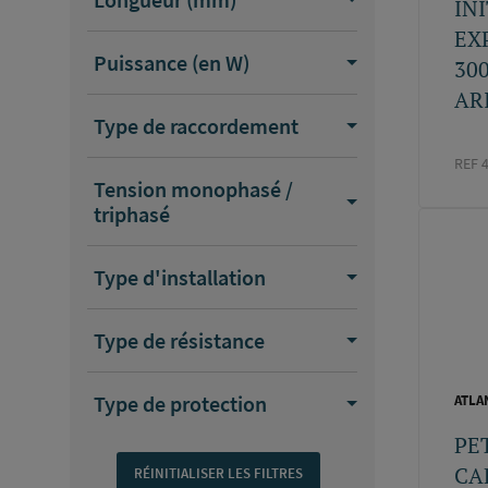
IN
EXP
Puissance (en W)
30
AR
Type de raccordement
REF 
Tension monophasé /
triphasé
Type d'installation
Type de résistance
Type de protection
ATLA
PE
CA