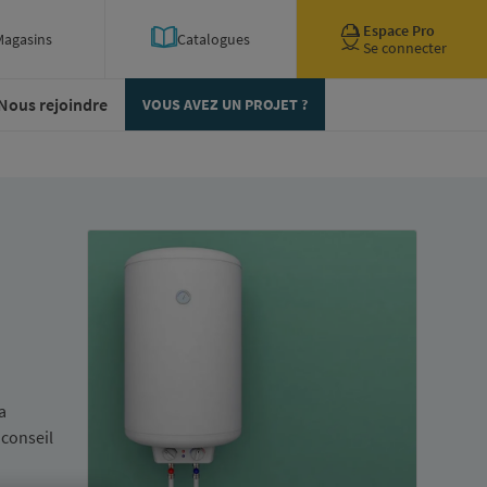
Espace Pro
Magasins
Catalogues
Se connecter
Nous rejoindre
VOUS AVEZ UN PROJET ?
a
 conseil