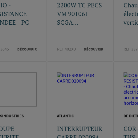
IO -
2200W TC PECS
Chau
SISTANCE
VM 901061
élect
INDEE - PC
SCGA...
vertic
93845
REF 402XD
REF 337
DÉCOUVRIR
DÉCOUVRIR
SINDUSTRIES
ATLANTIC
DE DIET
OUPE
INTERRUPTEUR
COR
CURITE
CARRE 020094
THS 