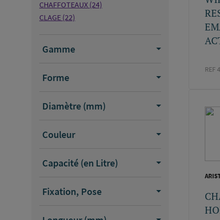
CHAFFOTEAUX
(24)
RE
CLAGE
(22)
EM
WATTSINDUSTRIES
(14)
ACT
DOMUSATEKNIK
(12)
Gamme
THERMADOR
(11)
DE DIETRICH
(9)
REF 
Forme
COMAP
(7)
STIEBELELTRON
(3)
Diamètre (mm)
CHAPPEE
(2)
CHAROT
(2)
SFERACO
(1)
Couleur
Capacité (en Litre)
ARIS
Fixation, Pose
CH
HO
Longueur (mm)