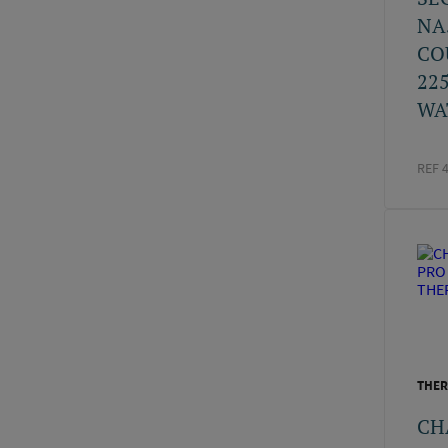
NA
CO
22
WAT
REF 
THER
CH