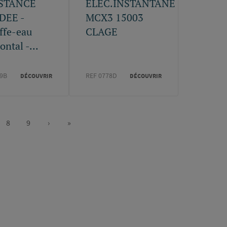
ISTANCE
ELEC.INSTANTANE
DEE -
MCX3 15003
ffe-eau
CLAGE
ontal -...
19B
REF 0778D
DÉCOUVRIR
DÉCOUVRIR
8
9
›
»
e
Page
Page
Page
Dernière
suivante
page