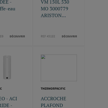
DEE -
VM 150L 530
ffe-eau
MO 3000779
ARISTON...
1EB
REF 451EE
DÉCOUVRIR
DÉCOUVRIR
IC
THERMORPACIFIC
O - ACI
ACCROCHE
IDE -
PLAFOND