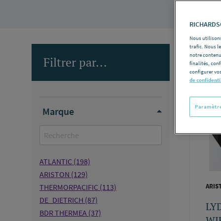
RICHARDSO
Nous utilisons
trafic. Nous 
notre contenu
Filtrer par...
finalités, con
Nombre d
configurer vos
de confidenti
Paramètre
Marque
ATLANTIC
(198)
ARISTON
(129)
THERMORPACIFIC
(113)
ARIS
DE_DIETRICH
(87)
LY
BDR THERMEA
(37)
WIF