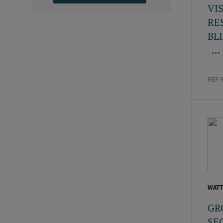
VIS
RE
BL
-...
REF 
WATT
GR
SE