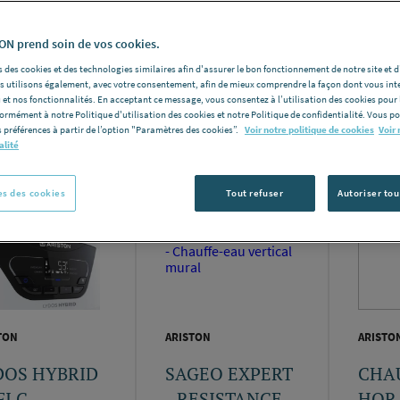
N prend soin de vos cookies.
 des cookies et des technologies similaires afin d'assurer le bon fonctionnement de notre site et 
les utilisons également, avec votre consentement, afin de mieux comprendre la façon dont vous int
Nomb
 et nos fonctionnalités. En acceptant ce message, vous consentez à l’utilisation des cookies pour 
formément à notre Politique d'utilisation des cookies et notre Politique de confidentialité. Vous 
e produits:
671
 préférences à partir de l’option "Paramètres des cookies”.
Voir notre politique de cookies
Voir 
alité
s des cookies
Tout refuser
Autoriser tou
TON
ARISTON
ARISTO
DOS HYBRID
SAGEO EXPERT
CHA
I C -
- RESISTANCE
HOR