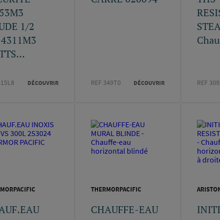
53M3
RESI
UDE 1/2
STEA
54311M3
Chauf
TS...
415L8
REF 349T0
REF 309
DÉCOUVRIR
DÉCOUVRIR
MORPACIFIC
THERMORPACIFIC
ARISTO
AUF.EAU
CHAUFFE-EAU
INITI