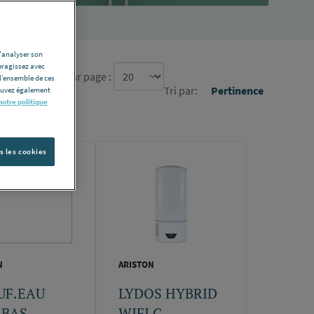
d'analyser son
eragissez avec
re d'élément par page :
l’ensemble de ces
Tri par:
Pertinence
pouvez également
notre politique
s les cookies
N
ARISTON
UF.EAU
LYDOS HYBRID
.BAS
WIFI C -