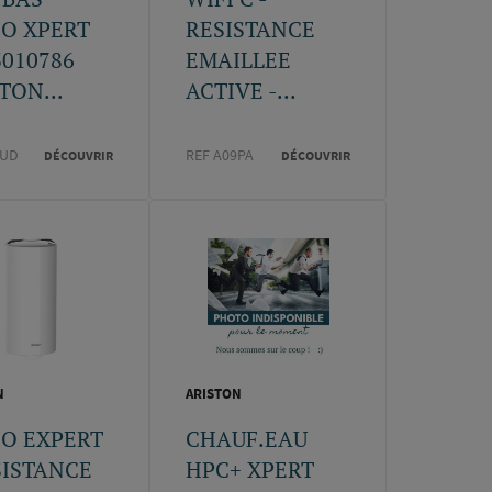
IO XPERT
RESISTANCE
3010786
EMAILLEE
TON...
ACTIVE -...
7UD
REF A09PA
DÉCOUVRIR
DÉCOUVRIR
N
ARISTON
IO EXPERT
CHAUF.EAU
SISTANCE
HPC+ XPERT