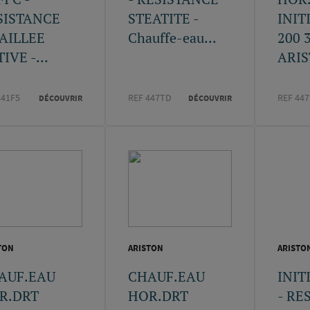
SISTANCE
STEATITE -
INIT
AILLEE
Chauffe-eau...
200 
IVE -...
ARIS
441F5
REF 447TD
REF 44
DÉCOUVRIR
DÉCOUVRIR
TON
ARISTON
ARISTO
AUF.EAU
CHAUF.EAU
INIT
R.DRT
HOR.DRT
- RE