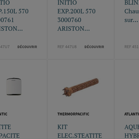
ITIO
INITIO
BLIN
.150L 570
EXP.200L 570
Chau
00761
3000760
sur...
ISTON...
ARISTON...
447U7
REF 447U8
REF 45
DÉCOUVRIR
DÉCOUVRIR
NTIC
THERMORPACIFIC
ATLANT
TITE
KIT
AQUE
PACITE
ELEC.STEATITE
HYBR