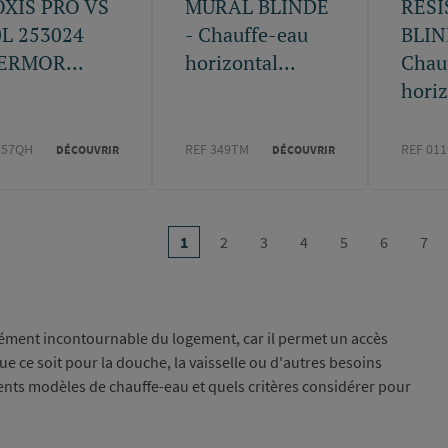
OXIS PRO VS
MURAL BLINDE
RES
0L 253024
- Chauffe-eau
BLIN
ERMOR...
horizontal...
Chau
horiz
357QH
REF 349TM
REF 01
DÉCOUVRIR
DÉCOUVRIR
on
…
1
2
3
4
5
6
7
Page
Page
Page
Page
Page
Page
Pag
courante
lément incontournable du logement, car il permet un accès
ue ce soit pour la douche, la vaisselle ou d'autres besoins
ents modèles de chauffe-eau et quels critères considérer pour