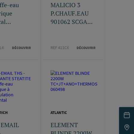
ffe-eau
MALICIO 3
rique
P.CHAUF.EAU
al...
901062 SCGA...
L6
REF 411CX
DÉCOUVRIR
DÉCOUVRIR
RICH
ATLANTIC
-EMAIL
ELEMENT
-
BLINDE 2200W