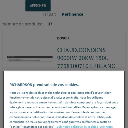
Tri par:
Pertinence
Nombre de produits:
37
BOSCH
CHAUD.CONDENS
9000IW 20KW 150L
7738100710 LEBLANC
E...
RICHARDSON prend soin de vos cookies.
REF 241A8
DÉCOUVRIR
Nous utilisons des cookies et des technologies similaires afin d'assurer le bon
fonctionnement de notre site et d'analyser son trafic. Nous les utilisons
également, avec votre consentement, afin de mieux comprendre la façon dont vous
AUER
interagissez avec notre contenu et nos fonctionnalités. En acceptant ce message,
vous consentez à l’utilisation des cookies pour l’ensemble de ces finalités,
conformément à notre Politique d'utilisation des cookies et notre Politique de
CHAUD. PULSATOIRE
confidentialité. Vous pouvez également configurer vos préférences à partir de
40KW 113440 INTUIS...
l’option "Paramètres des cookies”.
Voir notre politique de cookies
Voir notre