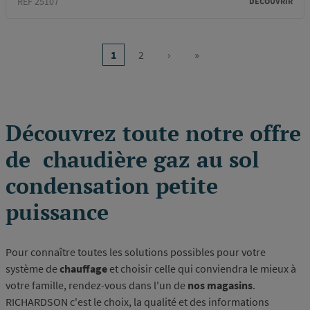
REF 25107
DÉCOUVRIR
Pagination
1
2
›
»
Page
Page
Page
Dernière
courante
suivante
page
Découvrez toute notre offre
de chaudière gaz au sol
condensation petite
puissance
Pour connaître toutes les solutions possibles pour votre
système de
chauffage
et choisir celle qui conviendra le mieux à
votre famille, rendez-vous dans l'un de
nos magasins
.
RICHARDSON c'est le choix, la qualité et des informations