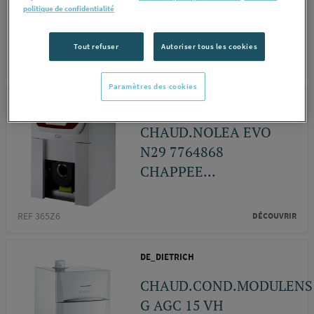
politique de confidentialité
Tout refuser
Autoriser tous les cookies
REF 229JZ
DÉCOUVRIR
Paramètres des cookies
CHAPPEE
CHAUD.NOLEA EVO
N29 7764868
CHAPPEE...
REF 365Z6
DÉCOUVRIR
DE_DIETRICH
CHAUD.COND.MODULENS
G AGC 15 VH