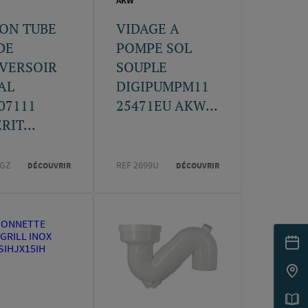
T
AKW
ON TUBE
VIDAGE A
DE
POMPE SOL
EVERSOIR
SOUPLE
AL
DIGIPUMPM11
07111
25471EU AKW...
RIT...
7GZ
REF 2699U
DÉCOUVRIR
DÉCOUVRIR