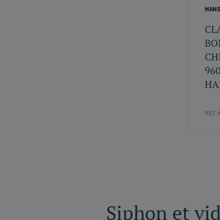
HAN
CL
BO
CH
96
HA
REF 
Paginati
Siphon et vid