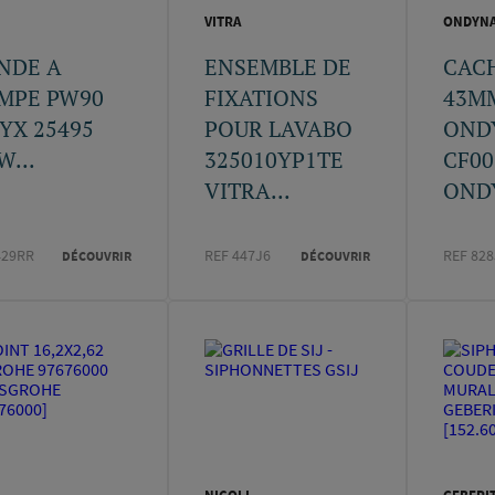
VITRA
ONDYN
NDE A
ENSEMBLE DE
CAC
MPE PW90
FIXATIONS
43M
YX 25495
POUR LAVABO
OND
W...
325010YP1TE
CF00
VITRA...
ONDY
429RR
REF 447J6
REF 828
DÉCOUVRIR
DÉCOUVRIR