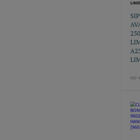
LIMA
SI
AV
25
LI
A2
LIM
REF 