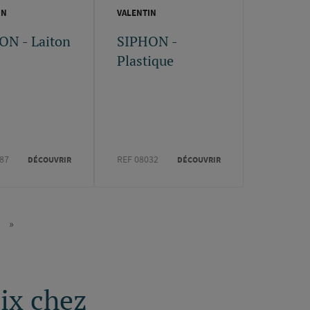
IN
VALENTIN
ON - Laiton
SIPHON -
Plastique
87
REF 08032
DÉCOUVRIR
DÉCOUVRIR
»
e
Dernière
vante
page
oix chez