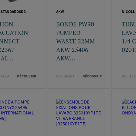
LSTANDARDSDB
AKW
NICOLL
PHON
BONDE PW90
TUB
ACUATION
PUMPED
LAV.
NNECT
WASTE 22MM
1/4 
22367
AKW 25406
0201
AL...
AKW...
07459
REF 5628T
REF 15
DÉCOUVRIR
DÉCOUVRIR