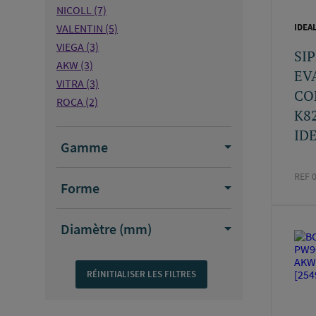
NICOLL
(7)
VALENTIN
(5)
IDEA
VIEGA
(3)
SI
AKW
(3)
EV
VITRA
(3)
CO
ROCA
(2)
K8
VILLEROY ET BOCH
(2)
IDE
HANSGROHE
(1)
Gamme
DURAVIT
(1)
LIMATEC
(1)
REF 
Forme
ONDYNA
(1)
BETTE
(1)
Diamètre (mm)
FRANKE FRANCE
(1)
AXOR
(1)
IDEALSTANDARDSDB
(1)