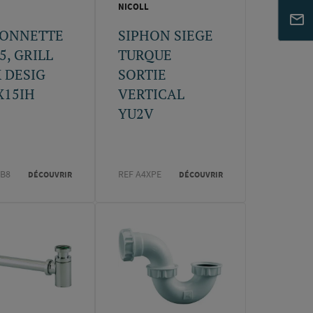
NICOLL
HONNETTE
SIPHON SIEGE
5, GRILL
TURQUE
 DESIG
SORTIE
X15IH
VERTICAL
YU2V
EB8
REF A4XPE
DÉCOUVRIR
DÉCOUVRIR