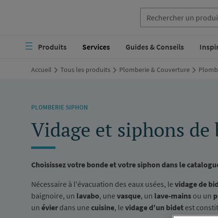
Aller
au
Navigation
contenu
Produits
Services
Guides & Conseils
Inspi
principale
principal
Accueil
Tous les produits
Plomberie & Couverture
Plombe
PLOMBERIE SIPHON
Vidage et siphons de 
Choisissez votre bonde et votre siphon dans le catalo
Nécessaire à l'évacuation des eaux usées, le
vidage de bi
baignoire, un
lavabo
, une
vasque
, un
lave-mains
ou un
p
un
évier
dans une
cuisine
, le
vidage d'un bidet
est consti