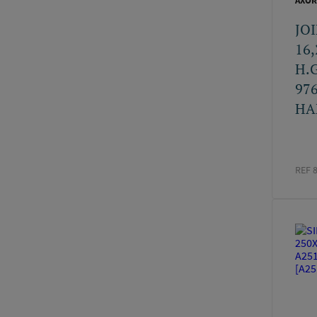
AXOR
JO
16,
H.
97
HA
REF 