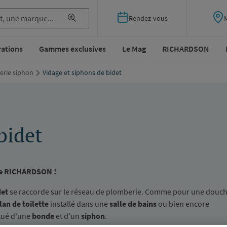
Rendez-vous
rations
Gammes exclusives
Le Mag
RICHARDSON
rie siphon
Vidage et siphons de bidet
bidet
gue RICHARDSON !
det
se raccorde sur le réseau de plomberie. Comme pour une douch
lan de toilette
installé dans une
salle de bains
ou bien encore
tué d'une
bonde
et d'un
siphon
.