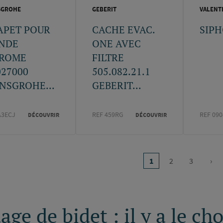
SGROHE
GEBERIT
VALENT
APET POUR
CACHE EVAC.
SIPH
NDE
ONE AVEC
ROME
FILTRE
027000
505.082.21.1
NSGROHE...
GEBERIT...
A3ECJ
REF 459RG
REF 090
DÉCOUVRIR
DÉCOUVRIR
on
1
2
3
›
Page
Page
Page
Pag
courante
sui
age de bidet : il y a le ch