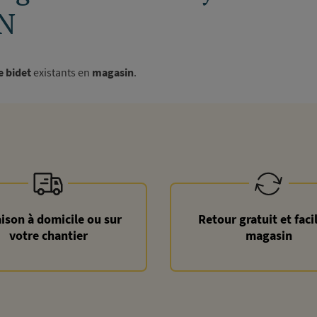
N
e bidet
existants en
magasin
.
aison à domicile ou sur
Retour gratuit et faci
votre chantier
magasin