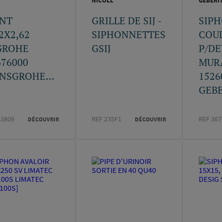
NICOLL
GEBERI
INT
GRILLE DE SIJ -
SIPH
2X2,62
SIPHONNETTES
COU
GROHE
GSIJ
P/D
676000
MUR
NSGROHE...
1526
GEBE
83809
REF 235F1
REF 36
DÉCOUVRIR
DÉCOUVRIR