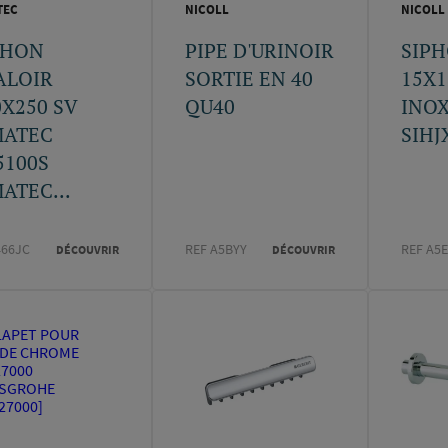
TEC
NICOLL
NICOLL
PHON
PIPE D'URINOIR
SIP
ALOIR
SORTIE EN 40
15X1
0X250 SV
QU40
INOX
MATEC
SIHJ
5100S
ATEC...
466JC
REF A5BYY
REF A5
DÉCOUVRIR
DÉCOUVRIR