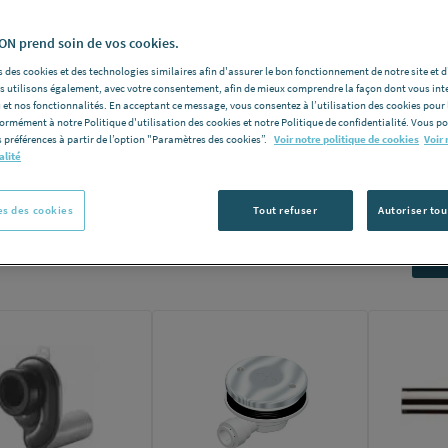
tant l'écoulement de l'eau tandis que le siphon est un dispositif d
berie assurant l'évacuation de l'eau proprement. RICHARDSON, spéc
N prend soin de vos cookies.
tisation depuis 1855, a ainsi sélectionné un large choix de vidage b
 des cookies et des technologies similaires afin d'assurer le bon fonctionnement de notre site et 
ht, Grohe, Hansgrohe, Nicoll et biens d'autres encore.
les utilisons également, avec votre consentement, afin de mieux comprendre la façon dont vous int
 et nos fonctionnalités. En acceptant ce message, vous consentez à l’utilisation des cookies pour 
formément à notre Politique d'utilisation des cookies et notre Politique de confidentialité. Vous 
 préférences à partir de l’option "Paramètres des cookies”.
Voir notre politique de cookies
Voir 
alité
s des cookies
Tout refuser
Autoriser tou
Nomb
e produits:
41