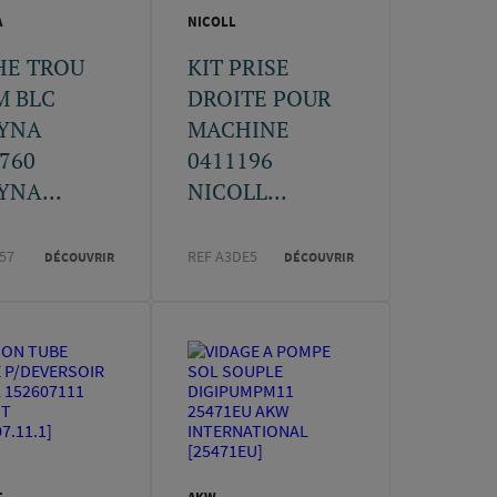
A
NICOLL
HE TROU
KIT PRISE
M BLC
DROITE POUR
YNA
MACHINE
760
0411196
NA...
NICOLL...
57
REF A3DE5
DÉCOUVRIR
DÉCOUVRIR