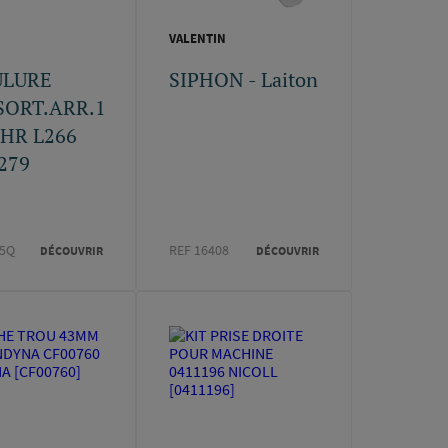
VALENTIN
ULURE
SIPHON - Laiton
SORT.ARR.1
CHR L266
279
65Q
REF 16408
DÉCOUVRIR
DÉCOUVRIR