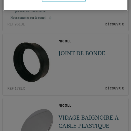
REF 9613L
DÉCOUVRIR
NICOLL
JOINT DE BONDE
REF 178LX
DÉCOUVRIR
NICOLL
VIDAGE BAIGNOIRE A
CABLE PLASTIQUE