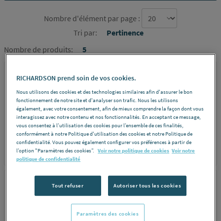
Nombre d'élément par page :
Tri par:
Pertinence
Nombre de produits:
5
NICOLL
RICHARDSON prend soin de vos cookies.
VIDAGE BAIGNOIRE A
Nous utilisons des cookies et des technologies similaires afin d'assurer le bon
fonctionnement de notre site et d'analyser son trafic. Nous les utilisons
CABLE PLASTIQUE
également, avec votre consentement, afin de mieux comprendre la façon dont vous
interagissez avec notre contenu et nos fonctionnalités. En acceptant ce message,
vous consentez à l’utilisation des cookies pour l’ensemble de ces finalités,
conformément à notre Politique d'utilisation des cookies et notre Politique de
confidentialité. Vous pouvez également configurer vos préférences à partir de
l’option "Paramètres des cookies”.
Voir notre politique de cookies
Voir notre
REF 6477V
DÉCOUVRIR
politique de confidentialité
GEBERIT
Tout refuser
Autoriser tous les cookies
KIT FIXATION
BAIGNOIRE
Paramètres des cookies