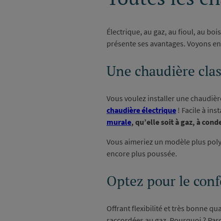
Électrique, au gaz, au fioul, au bo
présente ses avantages. Voyons ens
Une chaudière clas
Vous voulez installer une chaudière
chaudière électrique
! Facile à ins
murale
, qu’elle soit à gaz, à co
Vous aimeriez un modèle plus poly
encore plus poussée.
Optez pour le conf
Offrant flexibilité et très bonne q
raccordées au gaz. Pourquoi ? Parc