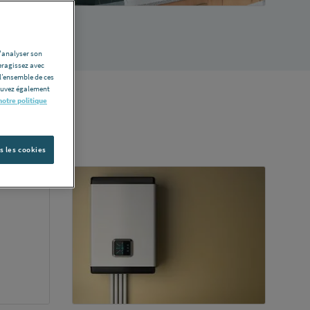
d'analyser son
eragissez avec
l’ensemble de ces
pouvez également
notre politique
s les cookies