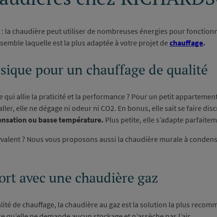
is : la chaudière peut utiliser de nombreuses énergies pour fonction
emble laquelle est la plus adaptée à votre projet de
chauffage
.
sique pour un chauffage de qualité
 qui allie la praticité et la performance ? Pour un petit appartemen
taller, elle ne dégage ni odeur ni CO2. En bonus, elle sait se faire di
ndensation ou basse température.
Plus petite, elle s’adapte parfaite
valent ? Nous vous proposons aussi la chaudière murale à condens
ort avec une chaudière gaz
ualité de chauffage, la chaudière au gaz est la solution la plus rec
e qu’elle ne demande aucun stockage et n’assèche pas l’air.