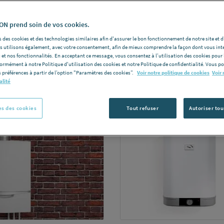
eme : entre 19 et 21 °C la journée et 17 °C la nuit.
N prend soin de vos cookies.
 des cookies et des technologies similaires afin d'assurer le bon fonctionnement de notre site et 
les utilisons également, avec votre consentement, afin de mieux comprendre la façon dont vous int
 et nos fonctionnalités. En acceptant ce message, vous consentez à l’utilisation des cookies pour 
formément à notre Politique d'utilisation des cookies et notre Politique de confidentialité. Vous 
 préférences à partir de l’option "Paramètres des cookies”.
Voir notre politique de cookies
Voir 
alité
s des cookies
Tout refuser
Autoriser tou