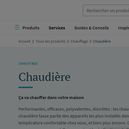
Aller
au
Navigation
contenu
Produits
Services
Guides & Conseils
Inspi
principale
principal
Accueil
Tous les produits
Chauffage
Chaudière
CHAUFFAGE
Chaudière
Ça va chauffer dans votre maison
Performantes, efficaces, polyvalentes, discrètes : les ch
chaudière fasse partie des appareils les plus installés da
température confortable chez vous, et bien plus encore.