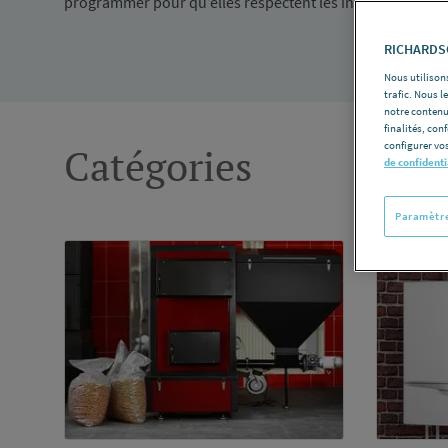
programmer pour qu’elles respectent les indications de l’Ad
RICHARDSO
Nous utilisons
trafic. Nous 
notre contenu
finalités, con
configurer vos
Catégories
de confidenti
Paramètre