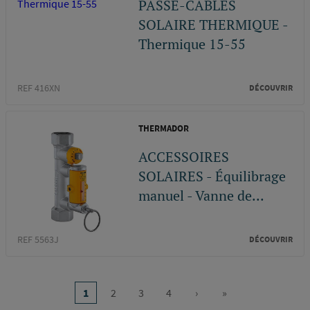
PASSE-CABLES
SOLAIRE THERMIQUE -
Thermique 15-55
REF 416XN
DÉCOUVRIR
THERMADOR
ACCESSOIRES
SOLAIRES - Équilibrage
manuel - Vanne de...
REF 5563J
DÉCOUVRIR
Pagination
1
2
3
4
›
»
Page
Page
Page
Page
Page
Dernière