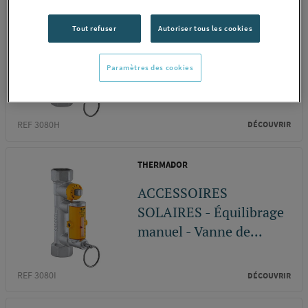
THERMADOR
Tout refuser
Autoriser tous les cookies
ACCESSOIRES
SOLAIRES - Équilibrage
Paramètres des cookies
manuel - Vanne de...
REF 3080H
DÉCOUVRIR
THERMADOR
ACCESSOIRES
SOLAIRES - Équilibrage
manuel - Vanne de...
REF 3080I
DÉCOUVRIR