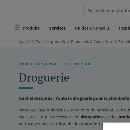
Aller
au
Navigation
contenu
Produits
Services
Guides & Conseils
Inspi
principale
principal
Accueil
Tous les produits
Plomberie & Couverture
Produi
PRODUITS DE QUINCAILLERIE ET PLOMBERIE
Droguerie
Ne cherchez plus ! Toute la droguerie pour la plomberi
Parce que la plomberie est un métier de précision, retrou
Mais aussi tout le nécessaire en
droguerie
avec des
produ
nettoyage universel, liquide de réparation, produit de dé