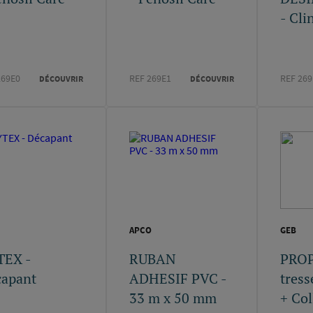
- Cli
269E0
REF 269E1
REF 269
DÉCOUVRIR
DÉCOUVRIR
APCO
GEB
TEX -
RUBAN
PROP
capant
ADHESIF PVC -
tress
33 m x 50 mm
+ Col