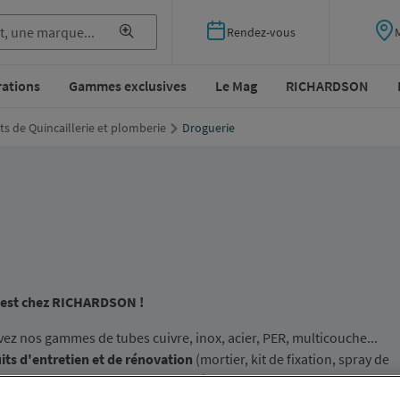
Rendez-vous
rations
Gammes exclusives
Le Mag
RICHARDSON
ts de Quincaillerie et plomberie
Droguerie
e est chez RICHARDSON !
vez nos gammes de tubes cuivre, inox, acier, PER, multicouche...
its d'entretien et de rénovation
(mortier, kit de fixation, spray de
bouchage...),
de la peinture, des résines de scellement...