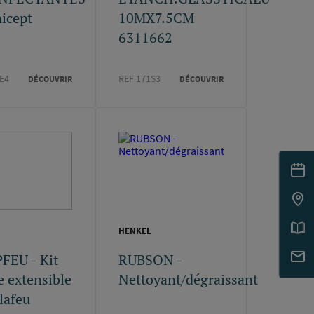
nicept
10MX7.5CM
6311662
E4
REF 171S3
DÉCOUVRIR
DÉCOUVRIR
HENKEL
FEU - Kit
RUBSON -
e extensible
Nettoyant/dégraissant
lafeu