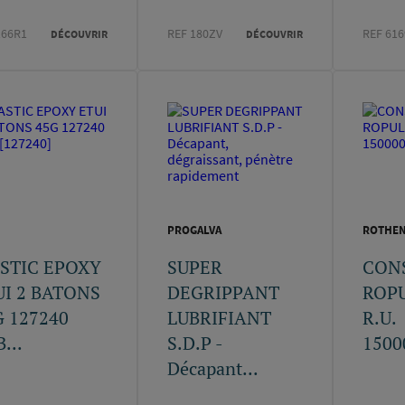
166R1
REF 180ZV
REF 61
DÉCOUVRIR
DÉCOUVRIR
PROGALVA
ROTHE
STIC EPOXY
SUPER
CON
UI 2 BATONS
DEGRIPPANT
ROPU
G 127240
LUBRIFIANT
R.U.
...
S.D.P -
1500
Décapant...