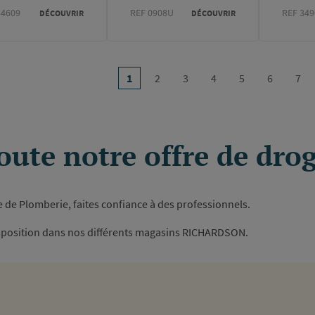
34609
REF 0908U
REF 349
DÉCOUVRIR
DÉCOUVRIR
on
…
1
2
3
4
5
6
7
Page
Page
Page
Page
Page
Page
Pag
courante
oute notre offre de dro
e de Plomberie, faites confiance à des professionnels.
isposition dans nos différents magasins RICHARDSON.