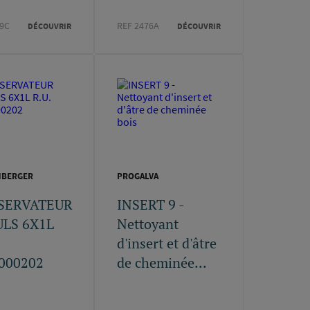
69C
REF 2476A
DÉCOUVRIR
DÉCOUVRIR
NBERGER
PROGALVA
SERVATEUR
INSERT 9 -
LS 6X1L
Nettoyant
d'insert et d'âtre
000202
de cheminée...