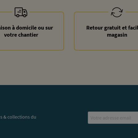
aison à domicile ou sur
Retour gratuit et faci
votre chantier
magasin
Email
s & collections du