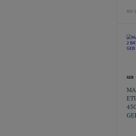
REF 
GEB
MA
ET
45
GEB