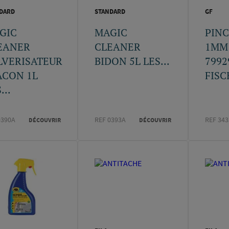
DARD
STANDARD
GF
GIC
MAGIC
PINC
EANER
CLEANER
1MM 
LVERISATEUR
BIDON 5L LES...
7992
ACON 1L
FISC
...
0390A
REF 0393A
REF 343
DÉCOUVRIR
DÉCOUVRIR