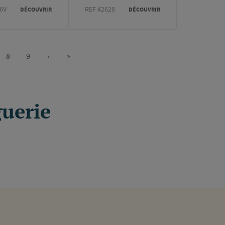
6V
REF 42626
DÉCOUVRIR
DÉCOUVRIR
8
9
›
»
e
Page
Page
Page
Dernière
suivante
page
guerie