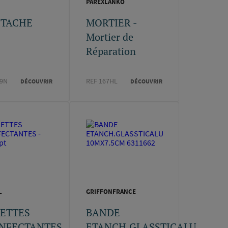
PAREXLANKO
ITACHE
MORTIER -
Mortier de
Réparation
39N
REF 167HL
DÉCOUVRIR
DÉCOUVRIR
L
GRIFFONFRANCE
GETTES
BANDE
INFECTANTES
ETANCH.GLASSTICALU