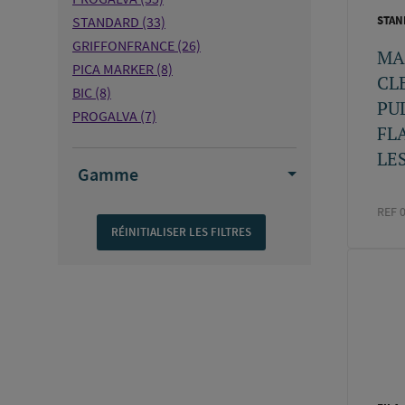
STANDARD
(33)
STAN
GRIFFONFRANCE
(26)
MA
PICA MARKER
(8)
CL
BIC
(8)
PU
PROGALVA
(7)
FL
HENKEL
(7)
LES
BOSTIK
(6)
Gamme
PAREXLANKO
(5)
APCO
(5)
REF 
FILA
(5)
SIRIUS
(5)
GF
(5)
BLANCHISSERIE IND DU CENTRE
(4)
PENOSIL
(4)
PICA
(4)
C&D VALVE
(3)
VIRAX
(2)