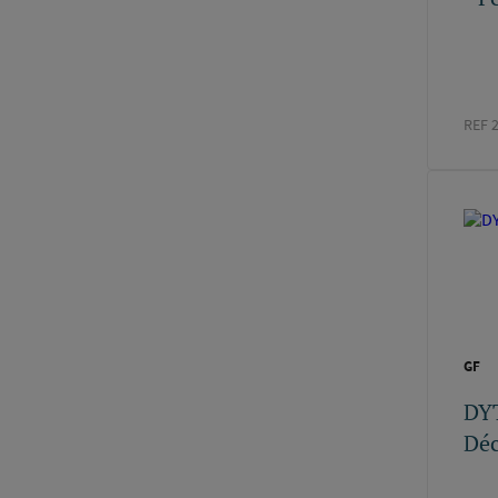
ROTHENBERGER
(1)
ORAPI
(1)
SENTINEL
(1)
TEKNIK PAR WOLF
(1)
REF 
K-FLEX
(1)
INGFIXATIONS
(1)
GF
DY
Dé