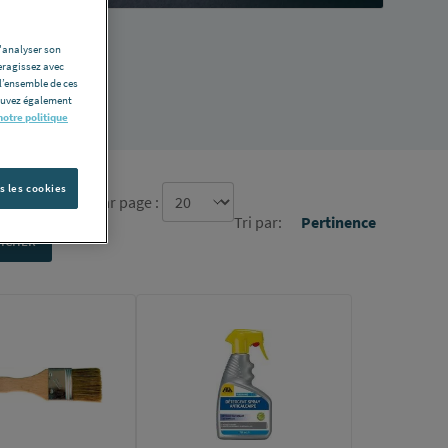
d'analyser son
eragissez avec
l’ensemble de ces
pouvez également
notre politique
s les cookies
re d'élément par page :
Tri par:
Pertinence