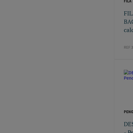
FILA
GRIFFON FRANCE
(2)
FIL
GIRPI
(2)
BAG
COURANT
(2)
SCELLIT
(2)
cal
WATTSINDUSTRIES
(2)
ADVANCED
(2)
REF 
PAMSTGOBAIN
(2)
RUBSON
(2)
ROTH
(1)
ATLANTIC
(1)
NICOLL
(1)
GEBERIT
(1)
GROHE
(1)
PB TUB
(1)
PENO
SFA
(1)
SPIT
(1)
DE
EID
(1)
- P