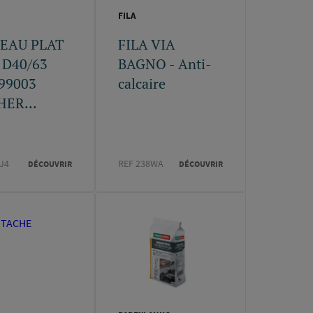
FILA
EAU PLAT
FILA VIA
D40/63
BAGNO - Anti-
99003
calcaire
HER...
J4
REF 238WA
DÉCOUVRIR
DÉCOUVRIR