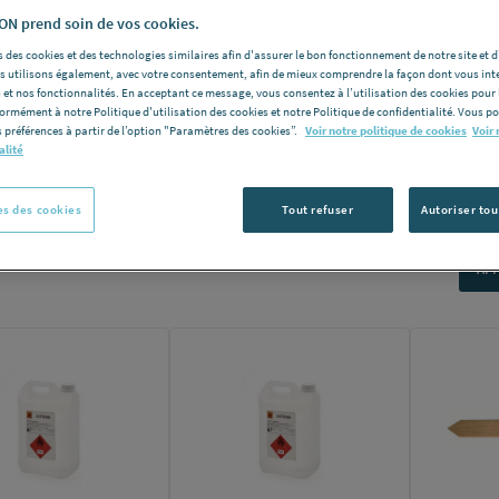
N prend soin de vos cookies.
les pour assurer vos tâches quotidiennes.
s modèles parmi les plus grandes marques :
Griffon France,
 des cookies et des technologies similaires afin d'assurer le bon fonctionnement de notre site et 
les utilisons également, avec votre consentement, afin de mieux comprendre la façon dont vous int
 et nos fonctionnalités. En acceptant ce message, vous consentez à l’utilisation des cookies pour 
formément à notre Politique d'utilisation des cookies et notre Politique de confidentialité. Vous 
 préférences à partir de l’option "Paramètres des cookies”.
Voir notre politique de cookies
Voir 
alité
s des cookies
Tout refuser
Autoriser tou
Nomb
e produits:
341