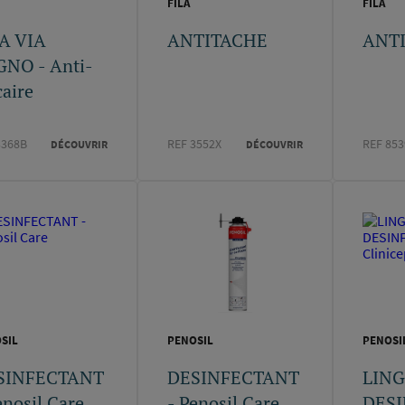
FILA
FILA
A VIA
ANTITACHE
ANT
NO - Anti-
caire
3368B
REF 3552X
REF 85
DÉCOUVRIR
DÉCOUVRIR
SIL
PENOSIL
PENOSI
SINFECTANT
DESINFECTANT
LIN
enosil Care
- Penosil Care
DES