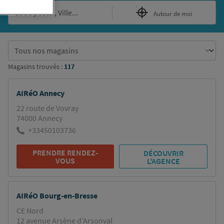
Autour de moi
Filtrer
les
résultats
Magasins trouvés :
117
AIRéO Annecy
22 route de Vovray
74000 Annecy
+33450103736
PRENDRE RENDEZ-
DÉCOUVRIR
VOUS
L'AGENCE
AIRéO Bourg-en-Bresse
CE Nord
12 avenue Arsène d’Arsonval