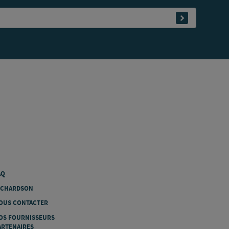
+33457360252
SOUMETTRE
PRENDRE RENDEZ-
DÉCOUVRIR
VOUS
L'AGENCE
AIRéO Grenoble
21 rue de Brotterode
38950 Saint-Martin-le-Vinoux
+33438030910
PRENDRE RENDEZ-
DÉCOUVRIR
VOUS
L'AGENCE
AQ
AIRéO Lyon-Dardilly
ICHARDSON
11-13 chemin de l’Industrie
OUS CONTACTER
Lot 17 et 18
69570 Dardilly
OS FOURNISSEURS
ARTENAIRES