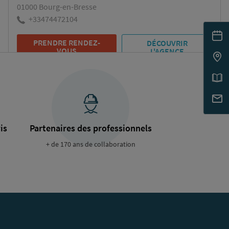
01000 Bourg-en-Bresse
+33474472104
PRENDRE RENDEZ-
DÉCOUVRIR
VOUS
L'AGENCE
AIRéO Castries
153 Avenue de la Capelado
ZAC VIA DOMITIA
Castries
is
Partenaires des professionnels
+33434439092
+ de 170 ans de collaboration
PRENDRE RENDEZ-
DÉCOUVRIR
VOUS
L'AGENCE
AIRéO Chambéry
929 route de Chambéry Francin
73800 Porte-de-Savoie