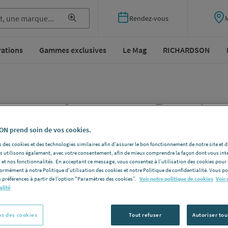
Rendez-vous
rations
Gammes exclusives
Le Mag
RICHARDSON
agasins RICH
N prend soin de vos cookies.
 des cookies et des technologies similaires afin d'assurer le bon fonctionnement de notre site et 
ins, carrelage, chauffage et climatisation... ce sont plus 
les utilisons également, avec votre consentement, afin de mieux comprendre la façon dont vous int
DSON vous propose pour concrétiser vos projets d'amén
 et nos fonctionnalités. En acceptant ce message, vous consentez à l’utilisation des cookies pour 
formément à notre Politique d'utilisation des cookies et notre Politique de confidentialité. Vous 
 préférences à partir de l’option "Paramètres des cookies”.
Voir notre politique de cookies
Voir 
alité
s des cookies
Tout refuser
Autoriser tou