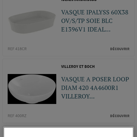
VASQUE IPALYSS 60X38
OV/S/TP SOIE BLC
E1396V1 IDEAL...
REF 418CR
DÉCOUVRIR
VILLEROY ET BOCH
VASQUE A POSER LOOP
DIAM 420 4A4600R1
VILLEROY...
REF 400RZ
DÉCOUVRIR
WHITE STONE