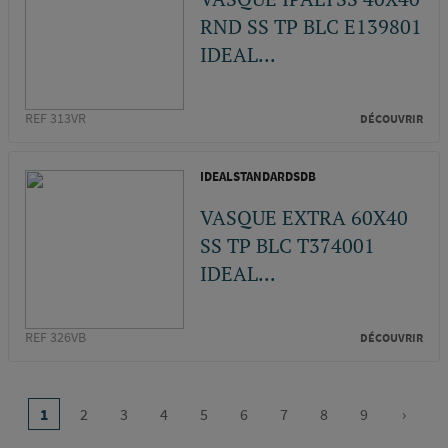
RND SS TP BLC E139801
IDEAL...
REF 313VR
DÉCOUVRIR
IDEALSTANDARDSDB
VASQUE EXTRA 60X40
SS TP BLC T374001
IDEAL...
REF 326VB
DÉCOUVRIR
Pagination
…
1
2
3
4
5
6
7
8
9
›
Page
Page
Page
Page
Page
Page
Page
Page
Page
Page
courante
suivan