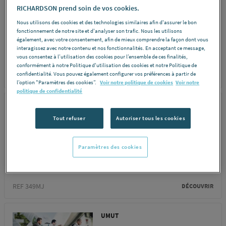
RICHARDSON prend soin de vos cookies.
VASQUE COSA L45
Nous utilisons des cookies et des technologies similaires afin d'assurer le bon
LG100 BLC COSA100
fonctionnement de notre site et d'analyser son trafic. Nous les utilisons
également, avec votre consentement, afin de mieux comprendre la façon dont vous
ONDYNA...
interagissez avec notre contenu et nos fonctionnalités. En acceptant ce message,
vous consentez à l’utilisation des cookies pour l’ensemble de ces finalités,
conformément à notre Politique d'utilisation des cookies et notre Politique de
confidentialité. Vous pouvez également configurer vos préférences à partir de
REF 320J8
DÉCOUVRIR
l’option "Paramètres des cookies”.
Voir notre politique de cookies
Voir notre
politique de confidentialité
VILLEROY ET BOCH
Tout refuser
Autoriser tous les cookies
VASQUE A/P/OV 56X38
LOOP/FRIENDS BLC
Paramètres des cookies
4A470101 VILLEROY...
REF 349MJ
DÉCOUVRIR
UMUT