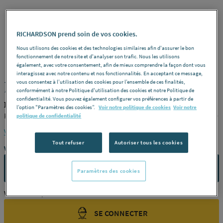
RICHARDSON prend soin de vos cookies.
Nous utilisons des cookies et des technologies similaires afin d'assurer le bon
PRANDELLI
REF : 5659A
fonctionnement de notre site et d'analyser son trafic. Nous les utilisons
également, avec votre consentement, afin de mieux comprendre la façon dont vous
interagissez avec notre contenu et nos fonctionnalités. En acceptant ce message,
vous consentez à l’utilisation des cookies pour l’ensemble de ces finalités,
JONCTION PP-R COPRAX - MF - Droite
conformément à notre Politique d'utilisation des cookies et notre Politique de
confidentialité. Vous pouvez également configurer vos préférences à partir de
PRANDELLI
l’option "Paramètres des cookies”.
Voir notre politique de cookies
Voir notre
K11 -
Dimensions
ø 40 x 1"1/4 (33 x 42 mm) -
Référence
10711540
politique de confidentialité
Voir la description complète
Tout refuser
Autoriser tous les cookies
Vous avez un projet ?
CONTACTEZ-NOUS
Paramètres des cookies
Vous êtes un professionnel ?
SE CONNECTER