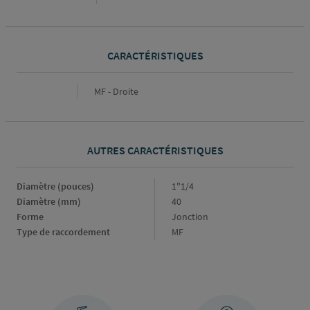
CARACTÉRISTIQUES
Caractéristiques
MF - Droite
AUTRES CARACTÉRISTIQUES
Diamètre (pouces)
Diamètre
1"1/4
(pouces)
Diamètre (mm)
Diamètre
40
(mm)
Forme
Forme
Jonction
Type de raccordement
Type
MF
de
raccordement