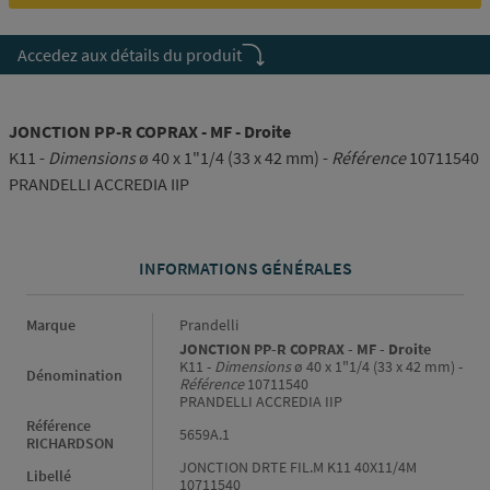
Accedez aux détails du produit
JONCTION PP-R COPRAX - MF - Droite
K11 -
Dimensions
ø 40 x 1"1/4 (33 x 42 mm) -
Référence
10711540
PRANDELLI ACCREDIA IIP
INFORMATIONS GÉNÉRALES
Informations générales
Marque
Prandelli
JONCTION PP-R COPRAX - MF - Droite
K11 -
Dimensions
ø 40 x 1"1/4 (33 x 42 mm) -
Dénomination
Référence
10711540
PRANDELLI ACCREDIA IIP
Référence
5659A.1
RICHARDSON
JONCTION DRTE FIL.M K11 40X11/4M
Libellé
10711540