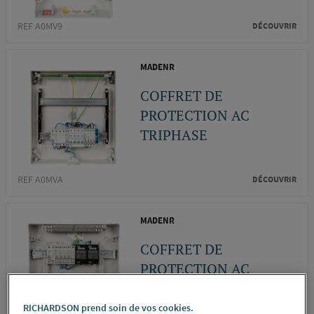
REF A0MV9
DÉCOUVRIR
MADENR
COFFRET DE
PROTECTION AC
TRIPHASE
REF A0MVA
DÉCOUVRIR
MADENR
COFFRET DE
PROTECTION AC
MONOPHASE
RICHARDSON prend soin de vos cookies.