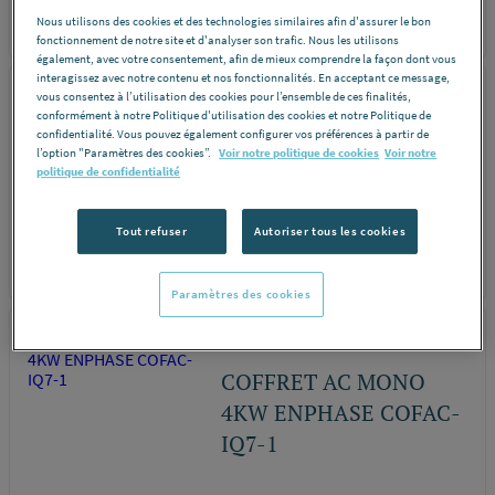
Nous utilisons des cookies et des technologies similaires afin d'assurer le bon
REF A0MVB
DÉCOUVRIR
fonctionnement de notre site et d'analyser son trafic. Nous les utilisons
également, avec votre consentement, afin de mieux comprendre la façon dont vous
interagissez avec notre contenu et nos fonctionnalités. En acceptant ce message,
MADENR
vous consentez à l’utilisation des cookies pour l’ensemble de ces finalités,
conformément à notre Politique d'utilisation des cookies et notre Politique de
COFFRET DE
confidentialité. Vous pouvez également configurer vos préférences à partir de
l’option "Paramètres des cookies”.
Voir notre politique de cookies
Voir notre
PROTECTION AC
politique de confidentialité
TRIPHASE
Tout refuser
Autoriser tous les cookies
REF A0MVF
DÉCOUVRIR
Paramètres des cookies
TECHNIDEAL
COFFRET AC MONO
4KW ENPHASE COFAC-
IQ7-1