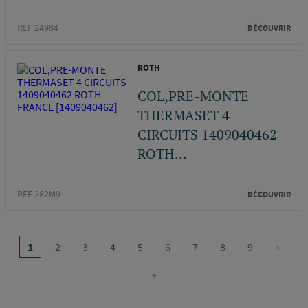
REF 24984
DÉCOUVRIR
ROTH
COL,PRE-MONTE
THERMASET 4
CIRCUITS 1409040462
ROTH...
REF 282M9
DÉCOUVRIR
Pagination
…
1
2
3
4
5
6
7
8
9
›
Page
Page
Page
Page
Page
Page
Page
Page
Page
Page
courante
suivan
»
Dernière
page