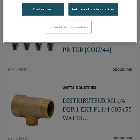
REF 449HM
DÉCOUVRIR
Tout refuser
Autoriser tous les cookies
PB TUB
Paramètres des cookies
COLLECTEUR 3/4"-4
VANNES 1/2" COLV44
PB TUB [COLV44]
REF 449HU
DÉCOUVRIR
WATTSINDUSTRIES
DISTRIBUTEUR M11/4
DEP.1 EXT.F11/4 003435
WATTS...
REF 6394B
DÉCOUVRIR