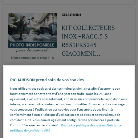
GIACOMINI
KIT COLLECTEURS
INOX +RACC.5 S
R553FKS245
GIACOMINI...
REF 4468Z
DÉCOUVRIR
RICHARDSON prend soin de vos cookies.
Nous utilisons des cookies et des technologies similaires afin d'assurer le bon
PB TUB
fonctionnement de notre site et d'analyser son trafic. Nous les utilisons
également, avec votre consentement, afin de mieux comprendre la façon dont vous
COLLECTEUR 3/4"-3
interagissez avec notre contenu et nos fonctionnalités. En acceptant ce message,
VANNES 1/2" COLV43
vous consentez à l’utilisation des cookies pour l’ensemble de ces finalités,
conformément à notre Politique d'utilisation des cookies et notre Politique de
PB TUB [COLV43]
confidentialité. Vous pouvez également configurer vos préférences à partir de
l’option "Paramètres des cookies”.
Voir notre politique de cookies
Voir notre
politique de confidentialité