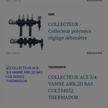
REF 1547K
DÉCOUVRIR
RBM
COLLECTEUR -
Collecteur polymère
réglage débimètre
REF 09021
DÉCOUVRIR
THERMADOR
COLLECTEUR ACS 3/4
VANNE ARR.2D BAS
COL354052
THERMADOR