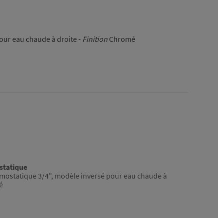
our eau chaude à droite -
Finition
Chromé
tatique
ostatique 3/4", modèle inversé pour eau chaude à
é