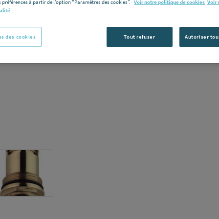
 préférences à partir de l’option "Paramètres des cookies”.
Voir notre politique de cookies
Voir 
Voir la desc
alité
Vous avez un p
s des cookies
Tout refuser
Autoriser tou
C