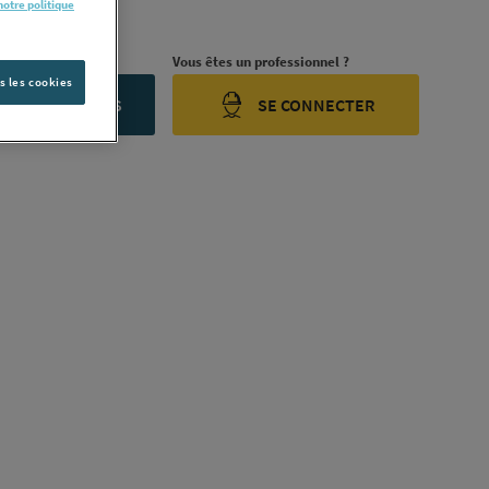
notre politique
ription complète
rojet ?
Vous êtes un professionnel ?
s les cookies
ONTACTEZ-NOUS
SE CONNECTER