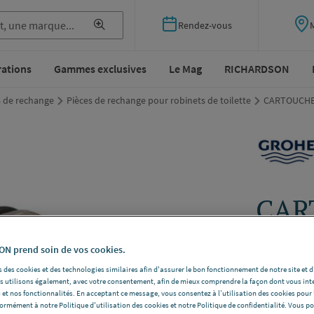
Rendez-vous
rations
Gammes exclusives
Le Mag
RICHARDSON
s de rechange
Pièces de rechange pour robinets de toilette
CARTOUCHE 
CAR
Ther
N prend soin de vos cookies.
GROHE 47
 des cookies et des technologies similaires afin d'assurer le bon fonctionnement de notre site et 
les utilisons également, avec votre consentement, afin de mieux comprendre la façon dont vous int
Inversée -
M
 et nos fonctionnalités. En acceptant ce message, vous consentez à l’utilisation des cookies pour 
chaude à dro
formément à notre Politique d'utilisation des cookies et notre Politique de confidentialité. Vous 