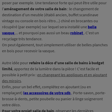
poser par exemple. Une tendance forte qui peut être utile pour
l'
aménagement de votre salle de bain
: le changement de
destination d'un meuble (établi ancien, buffet scandinave
vintage ou console en bois rétro...) chiné en brocantes ou
récupéré (par exemple) sur lequel sera installé une
belle
vasque
... et pourquoi pas aussi un beau
robinet
. C'est un
recyclage très tendance.
On peut également, tout simplement utiliser de belles planches
en bois pour recevoir la vasque.
Autre idée pour
refaire la déco d'une salle de bains à budget
limité
, apportez de la lumière dans la pièce ! C'est facile et
possible à petit prix :
en changeant les appliques et en ajoutant
des miroirs
.
Enfin, pour un bel effet, complétez en ajoutant (ou en
remplaçant)
les accessoires de votre sdb
. Porte-savon, porte-
brosse-à-dents, petite poubelle ou panier à linge soigneront
votre déco.
Pour votre projet salle de bain
, observez les dernières