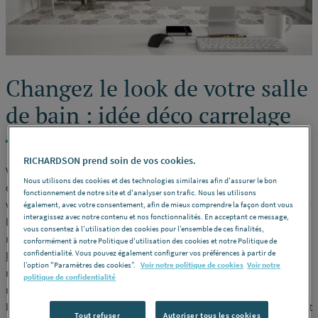
Changez le look de votre salle
de bain : idée déco carrelage
RICHARDSON prend soin de vos cookies.
Vous cherchez une
idée deco de salle de bain
pour donner un
Nous utilisons des cookies et des technologies similaires afin d'assurer le bon
coup de jeune à cette pièce ? Il est peut-être temps de remplacer
fonctionnement de notre site et d'analyser son trafic. Nous les utilisons
votre
carrelage de sol
, d'installer ou de remplacer la faïence sur
également, avec votre consentement, afin de mieux comprendre la façon dont vous
interagissez avec notre contenu et nos fonctionnalités. En acceptant ce message,
les murs, de repeindre le plafond et certaines parties des
vous consentez à l’utilisation des cookies pour l’ensemble de ces finalités,
murs.
Le carrelage et les teintes que vous choisissez définiront
conformément à notre Politique d'utilisation des cookies et notre Politique de
confidentialité. Vous pouvez également configurer vos préférences à partir de
l'ambiance que vous souhaitez donner à votre salle de bain
. Les
l’option "Paramètres des cookies”.
Voir notre politique de cookies
Voir notre
marbres sont très tendances et permettent des ambiances
politique de confidentialité
modernes autant que néo-classiques. Les carreaux ciment pour
le sol ou les carreaux métro pour les murs restent intemporels et
Tout refuser
Autoriser tous les cookies