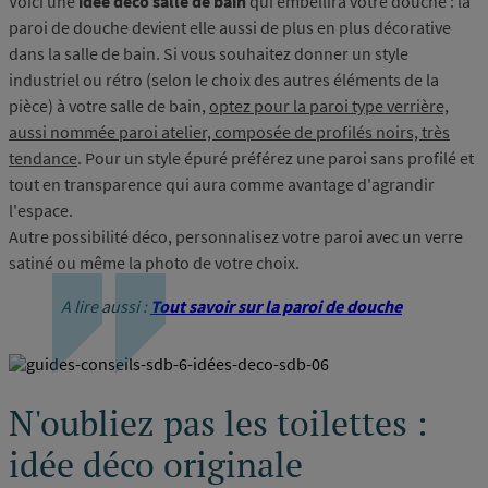
Voici une
idée déco salle de bain
qui embellira votre douche : la
paroi de douche devient elle aussi de plus en plus décorative
dans la salle de bain. Si vous souhaitez donner un style
industriel ou rétro (selon le choix des autres éléments de la
pièce) à votre salle de bain,
optez pour la paroi type verrière,
aussi nommée paroi atelier, composée de profilés noirs, très
tendance
. Pour un style épuré préférez une paroi sans profilé et
tout en transparence qui aura comme avantage d'agrandir
l'espace.
Autre possibilité déco, personnalisez votre paroi avec un verre
satiné ou même la photo de votre choix.
A lire aussi :
T
out savoir sur la paroi de douche
N'oubliez pas les toilettes :
idée déco originale