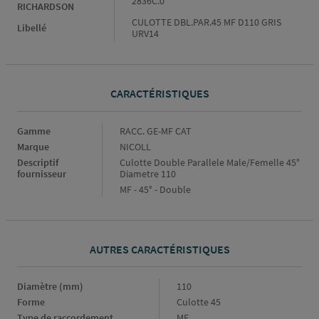
2836C.0
RICHARDSON
CULOTTE DBL.PAR.45 MF D110 GRIS
Libellé
URV14
CARACTÉRISTIQUES
Caractéristiques
Gamme
RACC. GE-MF CAT
Marque
NICOLL
Descriptif
Culotte Double Parallele Male/Femelle 45°
fournisseur
Diametre 110
MF - 45° - Double
AUTRES CARACTÉRISTIQUES
Diamètre (mm)
Diamètre
110
(mm)
Forme
Forme
Culotte 45
Type de raccordement
Type
MF