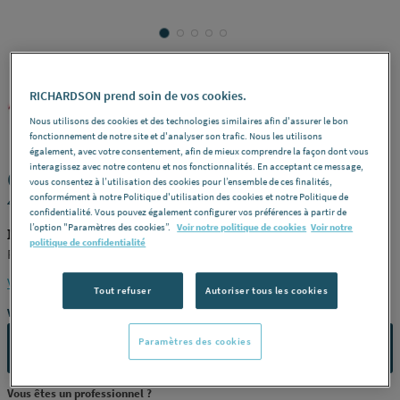
RICHARDSON prend soin de vos cookies.
NICOLL
REF : 2836C
Nous utilisons des cookies et des technologies similaires afin d'assurer le bon
fonctionnement de notre site et d'analyser son trafic. Nous les utilisons
également, avec votre consentement, afin de mieux comprendre la façon dont vous
interagissez avec notre contenu et nos fonctionnalités. En acceptant ce message,
CULOTTE / EMBRANCHEMENT - MF -
vous consentez à l’utilisation des cookies pour l’ensemble de ces finalités,
45° - Double
conformément à notre Politique d'utilisation des cookies et notre Politique de
confidentialité. Vous pouvez également configurer vos préférences à partir de
l’option "Paramètres des cookies”.
Voir notre politique de cookies
Voir notre
NICOLL URV14
politique de confidentialité
Parallèle -
Dimensions
ø 110
Voir la description complète
Tout refuser
Autoriser tous les cookies
Vous avez un projet ?
Paramètres des cookies
CONTACTEZ-NOUS
Vous êtes un professionnel ?