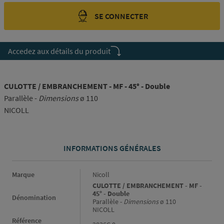
SE CONNECTER
Accedez aux détails du produit
CULOTTE / EMBRANCHEMENT - MF - 45° - Double
Parallèle -
Dimensions
ø 110
NICOLL
INFORMATIONS GÉNÉRALES
Informations générales
Marque
Nicoll
CULOTTE / EMBRANCHEMENT - MF -
45° - Double
Dénomination
Parallèle -
Dimensions
ø 110
NICOLL
Référence