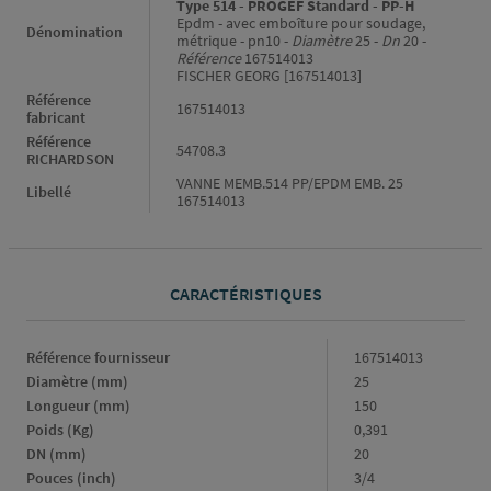
Type 514 - PROGEF Standard - PP-H
Epdm - avec emboîture pour soudage,
Dénomination
métrique - pn10 -
Diamètre
25 -
Dn
20 -
Référence
167514013
FISCHER GEORG [167514013]
Référence
167514013
fabricant
Référence
54708.3
RICHARDSON
VANNE MEMB.514 PP/EPDM EMB. 25
Libellé
167514013
CARACTÉRISTIQUES
Caractéristiques
Référence fournisseur
167514013
Diamètre (mm)
25
Longueur (mm)
150
Poids (Kg)
0,391
DN (mm)
20
Pouces (inch)
3/4