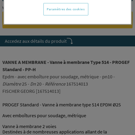
Vous êtes un professionnel ?
Paramètres des cookies
SE CONNECTER
Accedez aux détails du produit
VANNE A MEMBRANE - Vanne à membrane Type 514 - PROGEF
Standard - PP-H
Epdm - avec emboîture pour soudage, métrique - pn10 -
Diamètre
25 -
Dn
20 -
Référence
167514013
FISCHER GEORG [167514013]
PROGEF Standard - Vanne à membrane type 514 EPDM Ø25
Avec emboîtures pour soudage, métrique
Vanne à membrane 2 voies
Destinées à de nombreuses applications allant de la