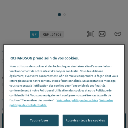
GF
REF : 54708
VANNE A MEMBRANE - Vanne à
RICHARDSON prend soin de vos cookies.
membrane Type 514 - PROGEF Standard
- PP-H
Nous utilisons des cookies et des technologies similaires afin d'assurer le bon
fonctionnement de notre site et d'analyser son trafic. Nous les utilisons
également, avec votre consentement, afin de mieux comprendre la façon dont vous
GF 167514013
interagissez avec notre contenu et nos fonctionnalités. En acceptant ce message,
Epdm - avec emboîture pour soudage, métrique - pn10 -
vous consentez à l’utilisation des cookies pour l’ensemble de ces finalités,
Diamètre
25 -
Dn
20 -
Référence
167514013
conformément à notre Politique d'utilisation des cookies et notre Politique de
confidentialité. Vous pouvez également configurer vos préférences à partir de
Voir la description complète
l’option "Paramètres des cookies”.
Voir notre politique de cookies
Voir notre
politique de confidentialité
Vous avez un projet ?
CONTACTEZ-NOUS
Tout refuser
Autoriser tous les cookies