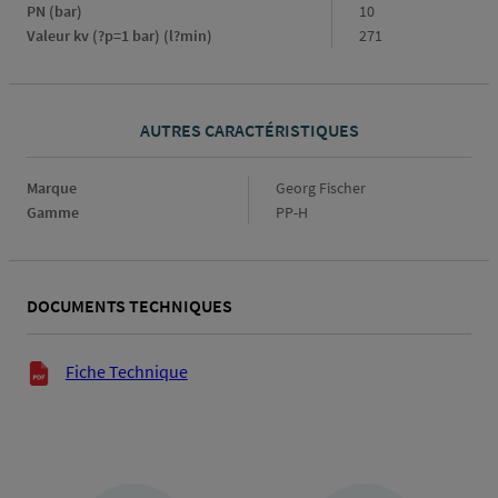
PN (bar)
10
Valeur kv (?p=1 bar) (l?min)
271
AUTRES CARACTÉRISTIQUES
Marque
Marque
Georg Fischer
Gamme
Gamme
PP-H
DOCUMENTS TECHNIQUES
Documents techniques
Fiche Technique