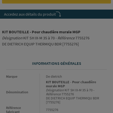
Accedez aux détails du produit
KIT BOUTEILLE - Pour chaudière murale MGP
Désignation
KIT SH IX-M 35 à 70 -
Référence
7755276
DE DIETRICH EQUIP THERMIQU BDR [7755276]
INFORMATIONS GÉNÉRALES
Informations générales
Marque
De dietrich
KIT BOUTEILLE - Pour chaudière
murale MGP
Désignation
KIT SH IX-M 35 à 70 -
Dénomination
Référence
7755276
DE DIETRICH EQUIP THERMIQU BDR
[7755276]
Référence
7755276
fabricant