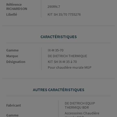
Référence
290RN.7
RICHARDSON
Libellé
KIT SH 35/70 7755276
CARACTÉRISTIQUES
Caractéristiques
Gamme
IX-M 35-70
Marque
DE DIETRICH THERMIQUE
Désignation
KIT SH IX-M 35 à 70
Pour chaudière murale MGP
AUTRES CARACTÉRISTIQUES
Fabricant
DE DIETRICH EQUIP
Fabricant
THERMIQU BDR
Gamme
Accessoires Chaudière
Gamme