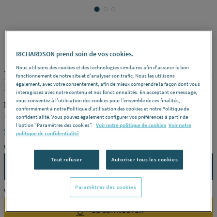
DE_DIETRICH
REF : 290RN
RICHARDSON prend soin de vos cookies.
Nous utilisons des cookies et des technologies similaires afin d'assurer le bon
KIT BOUTEILLE - Pour chaudière murale
fonctionnement de notre site et d'analyser son trafic. Nous les utilisons
MGP
également, avec votre consentement, afin de mieux comprendre la façon dont vous
interagissez avec notre contenu et nos fonctionnalités. En acceptant ce message,
vous consentez à l’utilisation des cookies pour l’ensemble de ces finalités,
DE_DIETRICH 7755276
conformément à notre Politique d'utilisation des cookies et notre Politique de
Désignation
KIT SH IX-M 35 à 70 -
Référence
7755276
confidentialité. Vous pouvez également configurer vos préférences à partir de
l’option "Paramètres des cookies”.
Voir notre politique de cookies
Voir notre
Voir la description complète
politique de confidentialité
Vous avez un projet ?
Tout refuser
Autoriser tous les cookies
CONTACTEZ-NOUS
Paramètres des cookies
Vous êtes un professionnel ?
SE CONNECTER