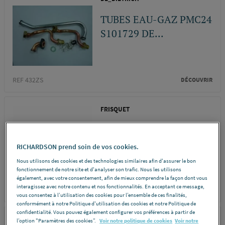
TUBES EAU-GAZ PMC24
S101729 DE...
REF 432ZS
DÉCOUVRIR
FRISQUET
ADAPTATEUR CABLE
22PTS- 18PTS 02
RICHARDSON prend soin de vos cookies.
250216 FRISQUET...
Nous utilisons des cookies et des technologies similaires afin d'assurer le bon
fonctionnement de notre site et d'analyser son trafic. Nous les utilisons
également, avec votre consentement, afin de mieux comprendre la façon dont vous
interagissez avec notre contenu et nos fonctionnalités. En acceptant ce message,
REF 413GQ
DÉCOUVRIR
vous consentez à l’utilisation des cookies pour l’ensemble de ces finalités,
conformément à notre Politique d'utilisation des cookies et notre Politique de
confidentialité. Vous pouvez également configurer vos préférences à partir de
BDR THERMEA
l’option "Paramètres des cookies”.
Voir notre politique de cookies
Voir notre