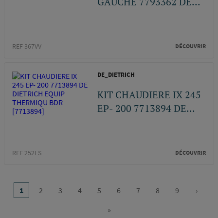
GAUCHE 7793362 DE...
REF 367VV
DÉCOUVRIR
DE_DIETRICH
KIT CHAUDIERE IX 245
EP- 200 7713894 DE...
REF 252LS
DÉCOUVRIR
Pagination
…
1
2
3
4
5
6
7
8
9
›
Page
Page
Page
Page
Page
Page
Page
Page
Page
Page
courante
suivan
»
Dernière