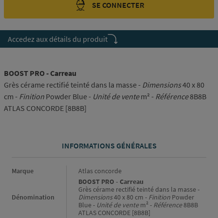
SE CONNECTER
Accedez aux détails du produit
BOOST PRO - Carreau
Grès cérame rectifié teinté dans la masse -
Dimensions
40 x 80
cm -
Finition
Powder Blue -
Unité de vente
m² -
Référence
8B8B
ATLAS CONCORDE [8B8B]
INFORMATIONS GÉNÉRALES
Informations générales
Marque
Atlas concorde
BOOST PRO - Carreau
Grès cérame rectifié teinté dans la masse -
Dénomination
Dimensions
40 x 80 cm -
Finition
Powder
Blue -
Unité de vente
m² -
Référence
8B8B
ATLAS CONCORDE [8B8B]