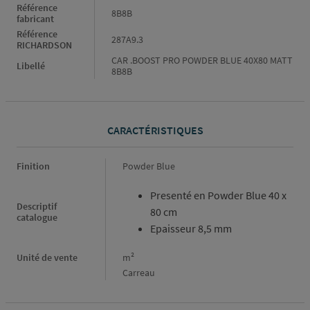
Référence
8B8B
fabricant
Référence
287A9.3
RICHARDSON
CAR .BOOST PRO POWDER BLUE 40X80 MATT
Libellé
8B8B
CARACTÉRISTIQUES
Caractéristiques
Finition
Powder Blue
Presenté en Powder Blue 40 x
Descriptif
80 cm
catalogue
Epaisseur 8,5 mm
Unité de vente
m²
Carreau