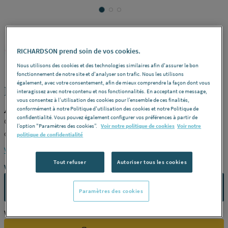
ATLAS CONCORDE
RICHARDSON prend soin de vos cookies.
REF : 287A9
Nous utilisons des cookies et des technologies similaires afin d'assurer le bon
fonctionnement de notre site et d'analyser son trafic. Nous les utilisons
également, avec votre consentement, afin de mieux comprendre la façon dont vous
BOOST PRO - Carreau
interagissez avec notre contenu et nos fonctionnalités. En acceptant ce message,
vous consentez à l’utilisation des cookies pour l’ensemble de ces finalités,
ATLAS CONCORDE 8B8B
conformément à notre Politique d'utilisation des cookies et notre Politique de
confidentialité. Vous pouvez également configurer vos préférences à partir de
Grès cérame rectifié teinté dans la masse -
Dimensions
40 x 80
l’option "Paramètres des cookies”.
Voir notre politique de cookies
Voir notre
cm -
Finition
Powder Blue -
Unité de vente
m² -
Référence
8B8B
politique de confidentialité
Voir la description complète
Tout refuser
Autoriser tous les cookies
Vous avez un projet ?
CONTACTEZ-NOUS
Paramètres des cookies
Vous êtes un professionnel ?