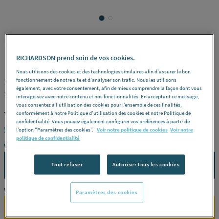
VITRA
REF : 229JM
RICHARDSON prend soin de vos cookies.
Nous utilisons des cookies et des technologies similaires afin d'assurer le bon
fonctionnement de notre site et d'analyser son trafic. Nous les utilisons
WC SUSP. CONFORMA STYLE 70/PMR
également, avec votre consentement, afin de mieux comprendre la façon dont vous
7098B003-0075
interagissez avec notre contenu et nos fonctionnalités. En acceptant ce message,
vous consentez à l’utilisation des cookies pour l’ensemble de ces finalités,
VITRA 7098B003-0075
conformément à notre Politique d'utilisation des cookies et notre Politique de
confidentialité. Vous pouvez également configurer vos préférences à partir de
Voir la description complète
l’option "Paramètres des cookies”.
Voir notre politique de cookies
Voir notre
politique de confidentialité
Vous avez un projet ?
CONTACTEZ-NOUS
Tout refuser
Autoriser tous les cookies
Vous êtes un professionnel ?
Paramètres des cookies
SE CONNECTER