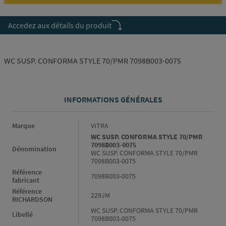
Accedez aux détails du produit
WC SUSP. CONFORMA STYLE 70/PMR 7098B003-0075
INFORMATIONS GÉNÉRALES
Informations générales
Marque
VITRA
WC SUSP. CONFORMA STYLE 70/PMR
7098B003-0075
Dénomination
WC SUSP. CONFORMA STYLE 70/PMR
7098B003-0075
Référence
7098B003-0075
fabricant
Référence
229JM
RICHARDSON
WC SUSP. CONFORMA STYLE 70/PMR
Libellé
7098B003-0075