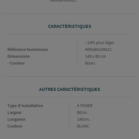
CARACTÉRISTIQUES
Caractéristiques
- 14% plus léger
Référence fournisseur
N99280149021
Dimensions
140 x 80 cm
- Couleur
Blanc
AUTRES CARACTÉRISTIQUES
Type d’installation
Type
À POSER
d’installation
Largeur
Largeur
80cm.
Longueur
Longueur
140cm.
Couleur
Couleur
BLANC