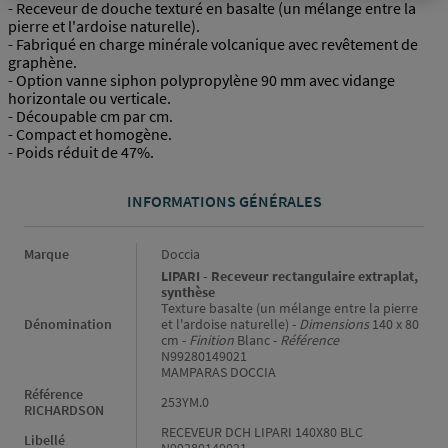
- Receveur de douche texturé en basalte (un mélange entre la
pierre et l'ardoise naturelle).
- Fabriqué en charge minérale volcanique avec revêtement de
graphène.
- Option vanne siphon polypropylène 90 mm avec vidange
horizontale ou verticale.
- Découpable cm par cm.
- Compact et homogène.
- Poids réduit de 47%.
INFORMATIONS GÉNÉRALES
Informations générales
Marque
Doccia
LIPARI - Receveur rectangulaire extraplat,
synthèse
Texture basalte (un mélange entre la pierre
Dénomination
et l'ardoise naturelle) -
Dimensions
140 x 80
cm -
Finition
Blanc -
Référence
N99280149021
MAMPARAS DOCCIA
Référence
253YM.0
RICHARDSON
RECEVEUR DCH LIPARI 140X80 BLC
Libellé
N99280149021