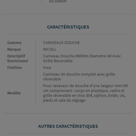
SICAN90R
CARACTÉRISTIQUES
Caractéristiques
Gamme
CANIVEAUX DOUCHE
Marque
NICOLL
Descriptif
Caniveau Douche 890Mm Diametre 40 Avec
fournisseur
Grille Reversible
Finition
Inox
Caniveau de douche complet avec grille
réversible
Pour receveur de douche d'une largeur mini 90
cm comprenant : corps en plastique, cadre et
Modèle
grille réversible en inox 304, siphon, bride, vis,
pieds et cale de réglage
AUTRES CARACTÉRISTIQUES