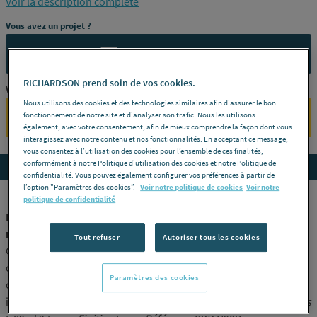
Voir la description complète
inox 304, siphon, bride, vis, pieds et cale de réglage -
Dimensions
Vous avez un projet ?
L 89 x l 9,5 cm -
Finition
Inox -
Référence
SICAN90R
CONTACTEZ-NOUS
RICHARDSON prend soin de vos cookies.
Vous êtes un professionnel ?
Nous utilisons des cookies et des technologies similaires afin d'assurer le bon
fonctionnement de notre site et d'analyser son trafic. Nous les utilisons
SE CONNECTER
également, avec votre consentement, afin de mieux comprendre la façon dont vous
interagissez avec notre contenu et nos fonctionnalités. En acceptant ce message,
vous consentez à l’utilisation des cookies pour l’ensemble de ces finalités,
conformément à notre Politique d'utilisation des cookies et notre Politique de
Accedez aux détails du produit
confidentialité. Vous pouvez également configurer vos préférences à partir de
l’option "Paramètres des cookies”.
Voir notre politique de cookies
Voir notre
politique de confidentialité
DOCIA SYSTEMES - Caniveau de douche complet avec grille
réversible
Tout refuser
Autoriser tous les cookies
Garde d'eau : 50 mm - débit : 40 l/min - sortie femelle ø 40 mm à
coller -
Modèle
Pour receveur de douche d'une largeur mini 90
Paramètres des cookies
cm comprenant : corps en plastique, cadre et grille réversible en
inox 304, siphon, bride, vis, pieds et cale de réglage -
Dimensions