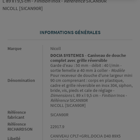
L 89 x l 9,5 cm -
Finition
Inox -
Référence
SICAN90R
NICOLL [SICAN90R]
INFORMATIONS GÉNÉRALES
Informations générales
Marque
Nicoll
DOCIA SYSTEMES - Caniveau de douche
complet avec grille réversible
Garde d'eau : 50 mm - débit : 40 l/min -
sortie femelle ø 40 mm à coller -
Modèle
Pour receveur de douche d'une largeur mini
Dénomination
90 cm comprenant : corps en plastique,
cadre et grille réversible en inox 304, siphon,
bride, vis, pieds et cale de réglage -
Dimensions
L 89 x l 9,5 cm -
Finition
Inox -
Référence
SICAN90R
NICOLL [SICAN90R]
Référence
SICAN90R
fabricant
Référence
22917.9
RICHARDSON
CANIVEAU CPLT+GRIL.DOCIA D40 89X5
Libellé