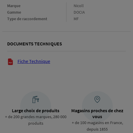
Marque
Marque
Nicoll
Gamme
Gamme
DOCIA
Type de raccordement
Type
MF
de
raccordement
DOCUMENTS TECHNIQUES
Documents techniques
Fiche Technique
Large choix de produits
Magasins proches de chez
vous
+ de 200 grandes marques, 280 000
+ de 100 magasins en France,
produits
depuis 1855