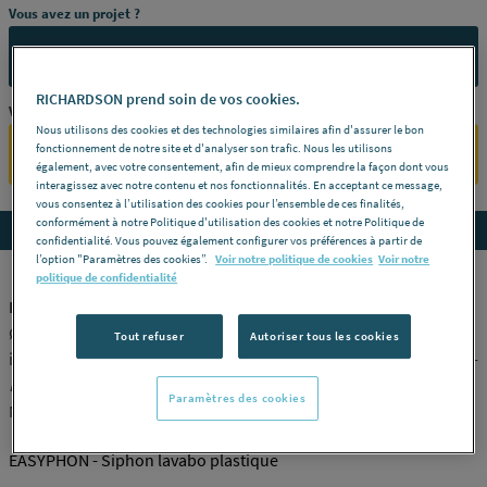
Vous avez un projet ?
CONTACTEZ-NOUS
RICHARDSON prend soin de vos cookies.
Vous êtes un professionnel ?
Nous utilisons des cookies et des technologies similaires afin d'assurer le bon
fonctionnement de notre site et d'analyser son trafic. Nous les utilisons
SE CONNECTER
également, avec votre consentement, afin de mieux comprendre la façon dont vous
interagissez avec notre contenu et nos fonctionnalités. En acceptant ce message,
vous consentez à l’utilisation des cookies pour l’ensemble de ces finalités,
conformément à notre Politique d'utilisation des cookies et notre Politique de
Accedez aux détails du produit
confidentialité. Vous pouvez également configurer vos préférences à partir de
l’option "Paramètres des cookies”.
Voir notre politique de cookies
Voir notre
politique de confidentialité
EASYPHON - Siphon lavabo plastique
Ø 32 mm - réglable en hauteur (133 - 192 mm) - avec joints
Tout refuser
Autoriser tous les cookies
intégrés -
Modèle
BM211 - Réglable en hauteur de 133 à 192 mm -
Finition
Blanc -
Référence
0201282
Paramètres des cookies
NICOLL [0201282]
EASYPHON - Siphon lavabo plastique