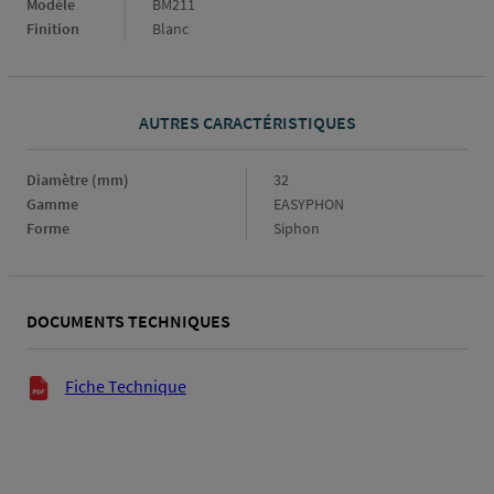
Modèle
BM211
Finition
Blanc
AUTRES CARACTÉRISTIQUES
Diamètre (mm)
Diamètre
32
(mm)
Gamme
Gamme
EASYPHON
Forme
Forme
Siphon
DOCUMENTS TECHNIQUES
Documents techniques
Fiche Technique