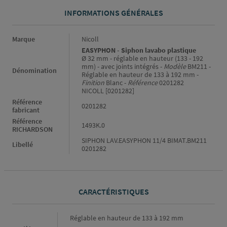
INFORMATIONS GÉNÉRALES
Informations générales
Marque
Nicoll
EASYPHON - Siphon lavabo plastique
Ø 32 mm - réglable en hauteur (133 - 192
mm) - avec joints intégrés -
Modèle
BM211 -
Dénomination
Réglable en hauteur de 133 à 192 mm -
Finition
Blanc -
Référence
0201282
NICOLL [0201282]
Référence
0201282
fabricant
Référence
1493K.0
RICHARDSON
SIPHON LAV.EASYPHON 11/4 BIMAT.BM211
Libellé
0201282
CARACTÉRISTIQUES
Caractéristiques
Réglable en hauteur de 133 à 192 mm