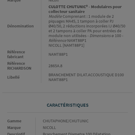
CULOTTE CHUTUNIC® - Modulaires pour
collecteur sanitaire
Modèle
Comprenant : 1 module de 2
piquages MA45, 1 tampon à coller PJ
Dénomination
Ø40/50, 2 réductions incorporées IJ Ø40/50
et 2 tampons à coller PA pour entrées de
module non utilisées -
Dimensions
ø 100 -
Référence
NAMT88P1
NICOLL [NAMT88P1]
Référence
NAMT88P1
fabricant
Référence
2865A.8
RICHARDSON
BRANCHEMENT DILAT.ACCOUSTIQUE D100
Libellé
NAMT88P1
CARACTÉRISTIQUES
Caractéristiques
Gamme
CHUTAPHONE/CHUTUNIC
Marque
NICOLL
Descriptif
Branchement Diametre 100 Dilatation