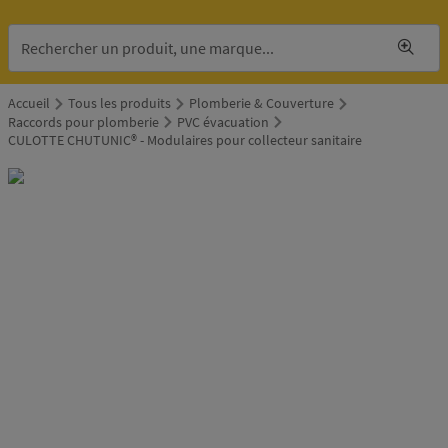
Accueil
Tous les produits
Plomberie & Couverture
Raccords pour plomberie
PVC évacuation
CULOTTE CHUTUNIC® - Modulaires pour collecteur sanitaire
alle de
ains &
oilettes