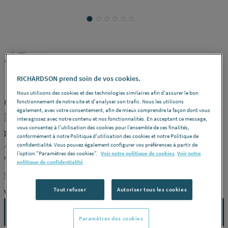
NICOLL
REF : 2865A
RICHARDSON prend soin de vos cookies.
Nous utilisons des cookies et des technologies similaires afin d'assurer le bon
CULOTTE CHUTUNIC® - Modulaires
fonctionnement de notre site et d'analyser son trafic. Nous les utilisons
également, avec votre consentement, afin de mieux comprendre la façon dont vous
pour collecteur sanitaire
interagissez avec notre contenu et nos fonctionnalités. En acceptant ce message,
vous consentez à l’utilisation des cookies pour l’ensemble de ces finalités,
NICOLL NAMT88P1
conformément à notre Politique d'utilisation des cookies et notre Politique de
Modèle
Comprenant : 1 module de 2 piquages MA45, 1 tampon à
confidentialité. Vous pouvez également configurer vos préférences à partir de
l’option "Paramètres des cookies”.
Voir notre politique de cookies
Voir notre
coller PJ Ø40/50, 2 réductions incorporées IJ Ø40/50 et 2
politique de confidentialité
tampons à coller PA pour entrées de module non utilisées -
Voir la description complète
Dimensions
ø 100 -
Référence
NAMT88P1
Tout refuser
Autoriser tous les cookies
Vous avez un projet ?
CONTACTEZ-NOUS
Paramètres des cookies