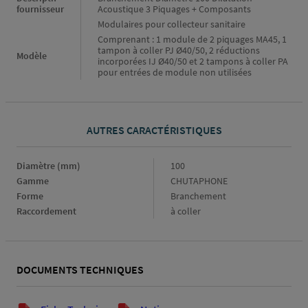
fournisseur
Acoustique 3 Piquages + Composants
Modulaires pour collecteur sanitaire
Comprenant : 1 module de 2 piquages MA45, 1
tampon à coller PJ Ø40/50, 2 réductions
Modèle
incorporées IJ Ø40/50 et 2 tampons à coller PA
pour entrées de module non utilisées
AUTRES CARACTÉRISTIQUES
Diamètre (mm)
Diamètre
100
(mm)
Gamme
Gamme
CHUTAPHONE
Forme
Forme
Branchement
Raccordement
Raccordement
à coller
DOCUMENTS TECHNIQUES