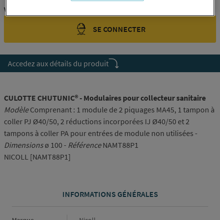
Vous êtes un professionnel ?
SE CONNECTER
Accedez aux détails du produit
CULOTTE CHUTUNIC® - Modulaires pour collecteur sanitaire
Modèle
Comprenant : 1 module de 2 piquages MA45, 1 tampon à
coller PJ Ø40/50, 2 réductions incorporées IJ Ø40/50 et 2
tampons à coller PA pour entrées de module non utilisées -
Dimensions
ø 100 -
Référence
NAMT88P1
NICOLL [NAMT88P1]
INFORMATIONS GÉNÉRALES
Informations générales
Marque
Nicoll