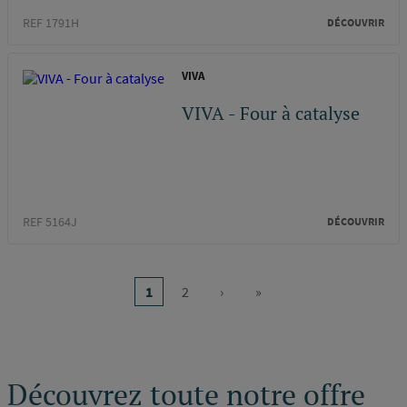
REF 1791H
DÉCOUVRIR
VIVA
VIVA - Four à catalyse
REF 5164J
DÉCOUVRIR
Pagination
1
2
›
»
Page
Page
Page
Dernière
courante
suivante
page
Découvrez toute notre offre