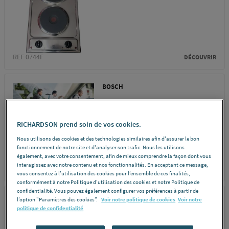
REF 0744F
DÉCOUVRIR
BOSCH
MICRO-ONDES -
Encastrable
RICHARDSON prend soin de vos cookies.
Nous utilisons des cookies et des technologies similaires afin d'assurer le bon
fonctionnement de notre site et d'analyser son trafic. Nous les utilisons
également, avec votre consentement, afin de mieux comprendre la façon dont vous
interagissez avec notre contenu et nos fonctionnalités. En acceptant ce message,
REF 7074P
DÉCOUVRIR
vous consentez à l’utilisation des cookies pour l’ensemble de ces finalités,
conformément à notre Politique d'utilisation des cookies et notre Politique de
confidentialité. Vous pouvez également configurer vos préférences à partir de
SIEMENS
l’option "Paramètres des cookies”.
Voir notre politique de cookies
Voir notre
politique de confidentialité
FOUR A PYROLYSE - A