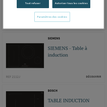
tiroir
Tout refuser
Autoriser tous les cookies
Paramètres des cookies
REF 18577
DÉCOUVRIR
SIEMENS
SIEMENS - Table à
induction
REF 2112J
DÉCOUVRIR
BOSCH
TABLE INDUCTION