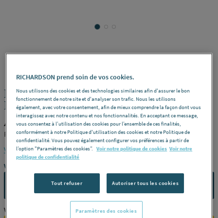
ADVANCED
REF : 229L6
RICHARDSON prend soin de vos cookies.
NETTOYANTS POUR CONDENSEURS -
Nous utilisons des cookies et des technologies similaires afin d'assurer le bon
fonctionnement de notre site et d'analyser son trafic. Nous les utilisons
Nettoyant pour condenseur
également, avec votre consentement, afin de mieux comprendre la façon dont vous
interagissez avec notre contenu et nos fonctionnalités. En acceptant ce message,
ADVANCED 177ACE0012
vous consentez à l’utilisation des cookies pour l’ensemble de ces finalités,
conformément à notre Politique d'utilisation des cookies et notre Politique de
Rtu cc - Spray 1L -
Référence
177ACE0012
confidentialité. Vous pouvez également configurer vos préférences à partir de
Voir la description complète
l’option "Paramètres des cookies”.
Voir notre politique de cookies
Voir notre
politique de confidentialité
Vous avez un projet ?
Tout refuser
Autoriser tous les cookies
CONTACTEZ-NOUS
Vous êtes un professionnel ?
Paramètres des cookies