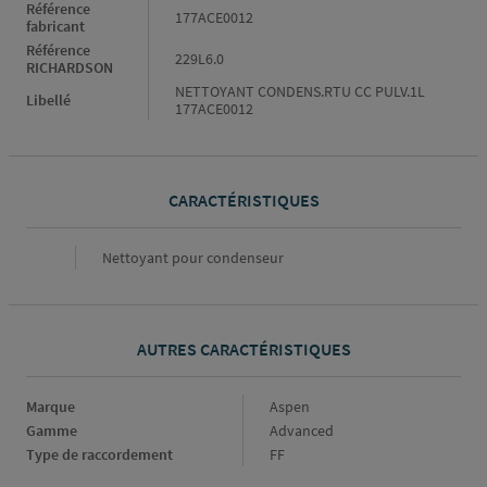
Référence
177ACE0012
fabricant
Référence
229L6.0
RICHARDSON
NETTOYANT CONDENS.RTU CC PULV.1L
Libellé
177ACE0012
CARACTÉRISTIQUES
Caractéristiques
Nettoyant pour condenseur
AUTRES CARACTÉRISTIQUES
Marque
Marque
Aspen
Gamme
Gamme
Advanced
Type de raccordement
Type
FF
de