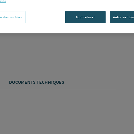
alité
C
s des cookies
Tout refuser
Autoriser tou
DOCUMENTS TECHNIQUES