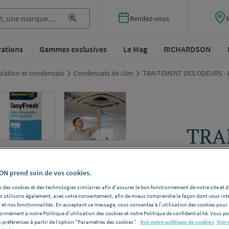
Rendez-vous
rations
Gammes exclusives
Le Mag
RICHARDSON
lation et condensats
Condensats de clim
TRAITEMENT DES ODEURS - 
TRA
ODEU
N prend soin de vos cookies.
ADVANCED
 des cookies et des technologies similaires afin d'assurer le bon fonctionnement de notre site et 
Référence
1
les utilisons également, avec votre consentement, afin de mieux comprendre la façon dont vous int
 et nos fonctionnalités. En acceptant ce message, vous consentez à l’utilisation des cookies pour 
Voir la desc
formément à notre Politique d'utilisation des cookies et notre Politique de confidentialité. Vous 
 préférences à partir de l’option "Paramètres des cookies”.
Voir notre politique de cookies
Voir 
Vous avez un p