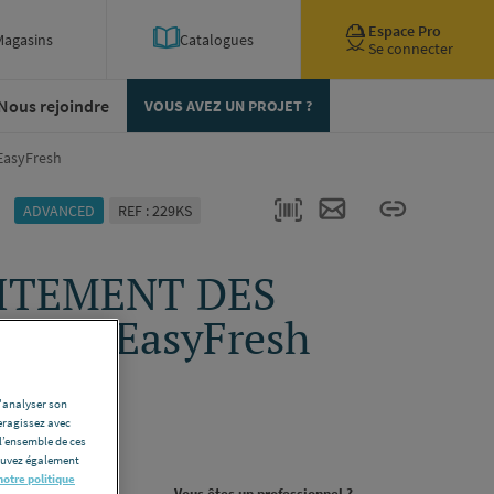
Espace Pro
Magasins
Catalogues
Se connecter
Nous rejoindre
VOUS AVEZ UN PROJET ?
EasyFresh
ADVANCED
REF : 229KS
ITEMENT DES
RS - EasyFresh
 177ACE0080
d'analyser son
77ACE0080
eragissez avec
l’ensemble de ces
ription complète
pouvez également
notre politique
rojet ?
Vous êtes un professionnel ?