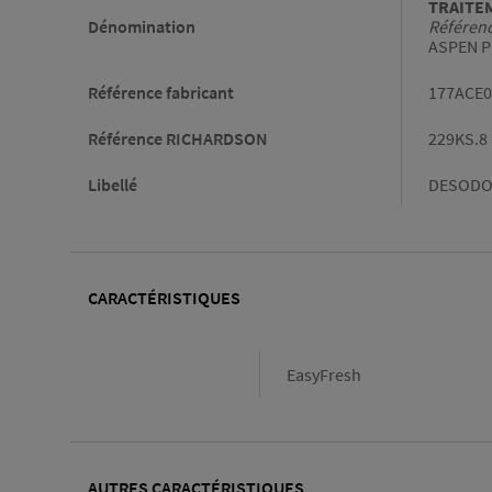
TRAITEM
Dénomination
Référen
ASPEN P
Référence fabricant
177ACE0
Référence RICHARDSON
229KS.8
Libellé
DESODO
CARACTÉRISTIQUES
Caractéristiques
EasyFresh
AUTRES CARACTÉRISTIQUES