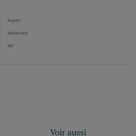
Marque
Aspen
Gamme
Advanced
Type
MF
de
raccordement
Voir aussi