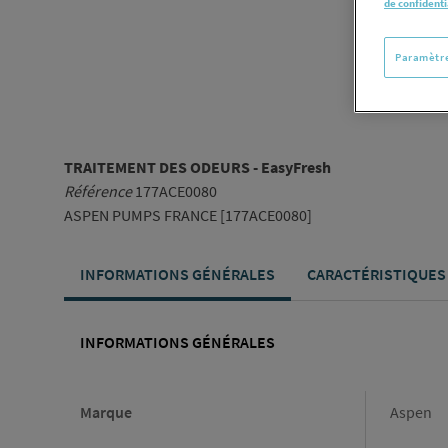
de confidenti
Paramètre
TRAITEMENT DES ODEURS - EasyFresh
Référence
177ACE0080
ASPEN PUMPS FRANCE [177ACE0080]
INFORMATIONS GÉNÉRALES
CARACTÉRISTIQUES
INFORMATIONS GÉNÉRALES
Informations générales
Marque
Aspen