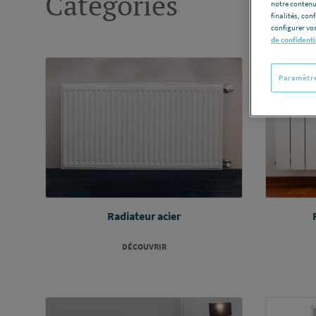
Catégories
notre contenu
finalités, con
configurer vos
de confidenti
Paramètre
Radiateur acier
DÉCOUVRIR