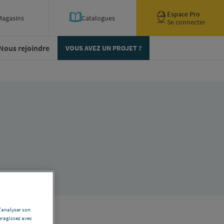
Espace Pro
Magasins
Catalogues
Se connecter
Nous rejoindre
VOUS AVEZ UN PROJET ?
d'analyser son
eragissez avec