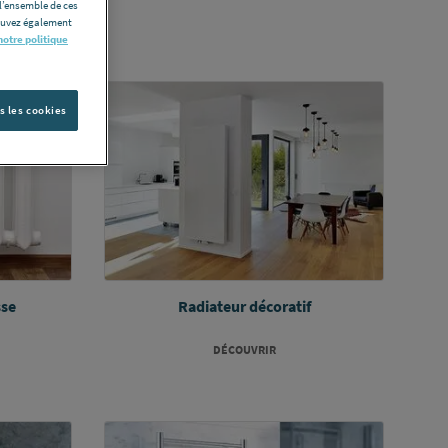
l’ensemble de ces
pouvez également
notre politique
s les cookies
sse
Radiateur décoratif
DÉCOUVRIR