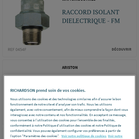
RACCORD ISOLANT
DIELECTRIQUE - FM
REF 0454F
DÉCOUVRIR
ARISTON
MONTAGE ET FIXATION
- Adaptateur d'entraxe
RICHARDSON prend soin de vos cookies.
INSTAFIX
Nous utilisons des cookies et des technologies similaires afin d'assurer le bon
fonctionnement de notre site et d'analyser son trafic. Nous les utilisons
également, avec votre consentement, afin de mieux comprendre la façon dont vous
interagissez avec notre contenu et nos fonctionnalités. En acceptant ce message,
REF A0D4G
DÉCOUVRIR
vous consentez à l’utilisation des cookies pour l’ensemble de ces finalités,
conformément à notre Politique d'utilisation des cookies et notre Politique de
confidentialité. Vous pouvez également configurer vos préférences à partir de
ATLANTIC
l’option "Paramètres des cookies”.
Voir notre politique de cookies
Voir notre