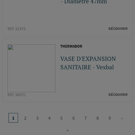
- Diamètre 47mm
REF 323Y5
DÉCOUVRIR
THERMADOR
VASE D'EXPANSION
SANITAIRE - Vexbal
REF 3667C
DÉCOUVRIR
Pagination
…
1
2
3
4
5
6
7
8
9
›
Page
Page
Page
Page
Page
Page
Page
Page
Page
Page
courante
suivan
»
Dernière