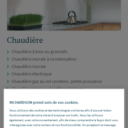
Chaudière
Chaudière à bois ou granulés
Chaudière murale à condensation
Chaudière murale
Chaudière électrique
Chaudière gaz au sol condens. petite puissance
Chaudière gaz au sol petite puissance
Chaudière gaz moyenne et grosse puissance
RICHARDSON prend soin de vos cookies.
Chaudière fioul condens. petite puissance
Chaudière fioul petite puissance
Nous utilisons des cookies et des technologies similaires afin d'assurer le bon
fonctionnement de notre site et d'analyser son trafic. Nous les utilisons
Chaudière fioul moyenne et grosse puissance
également, avec votre consentement, afin de mieux comprendre la façon dont vous
Accessoires de chaudière
interagissez avec notre contenu et nos fonctionnalités. En acceptant ce message,