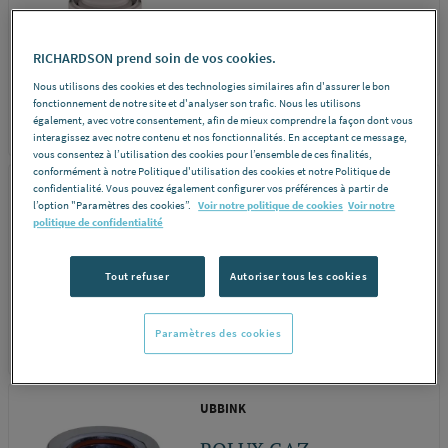
CHEMILUX
CASC.D80M/110F
RICHARDSON prend soin de vos cookies.
330010 UBBINK...
Nous utilisons des cookies et des technologies similaires afin d'assurer le bon
fonctionnement de notre site et d'analyser son trafic. Nous les utilisons
également, avec votre consentement, afin de mieux comprendre la façon dont vous
REF 174RB
DÉCOUVRIR
interagissez avec notre contenu et nos fonctionnalités. En acceptant ce message,
vous consentez à l’utilisation des cookies pour l’ensemble de ces finalités,
conformément à notre Politique d'utilisation des cookies et notre Politique de
UBBINK
confidentialité. Vous pouvez également configurer vos préférences à partir de
l’option "Paramètres des cookies”.
Voir notre politique de cookies
Voir notre
politique de confidentialité
ROLUX GAZ - Coude 87°
- Alu/PVC Blanc
Tout refuser
Autoriser tous les cookies
Paramètres des cookies
REF 1544B
DÉCOUVRIR
UBBINK