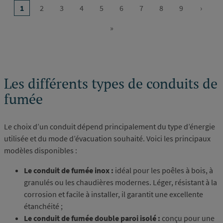
…
1
2
3
4
5
6
7
8
9
›
Page
Page
Page
Page
Page
Page
Page
Page
Page
Page
courante
suivan
»
Dernière
page
Les différents types de conduits de
fumée
Le choix d’un conduit dépend principalement du type d’énergie
utilisée et du mode d’évacuation souhaité. Voici les principaux
modèles disponibles :
Le conduit de fumée inox :
idéal pour les poêles à bois, à
granulés ou les chaudières modernes. Léger, résistant à la
corrosion et facile à installer, il garantit une excellente
étanchéité ;
Le conduit de fumée double paroi isolé :
conçu pour une